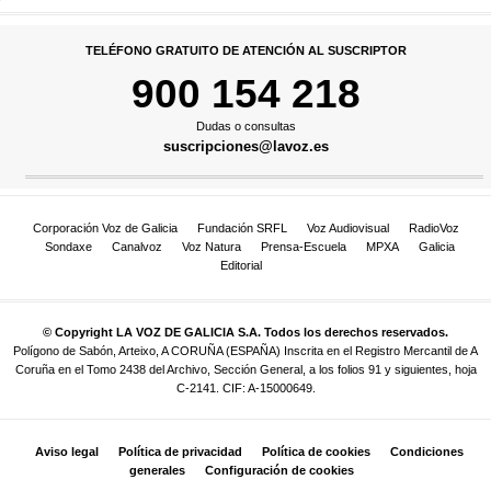
TELÉFONO GRATUITO DE ATENCIÓN AL SUSCRIPTOR
900 154 218
Dudas o consultas
suscripciones@lavoz.es
Corporación Voz de Galicia
Fundación SRFL
Voz Audiovisual
RadioVoz
Sondaxe
Canalvoz
Voz Natura
Prensa-Escuela
MPXA
Galicia
Editorial
© Copyright LA VOZ DE GALICIA S.A. Todos los derechos reservados.
Polígono de Sabón, Arteixo, A CORUÑA (ESPAÑA) Inscrita en el Registro Mercantil de A
Coruña en el Tomo 2438 del Archivo, Sección General, a los folios 91 y siguientes, hoja
C-2141. CIF: A-15000649.
Aviso legal
Política de privacidad
Política de cookies
Condiciones
generales
Configuración de cookies