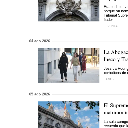
Era el directi
porque su nomb
Tribunal Supr
fiador
E. V. PITA
04 ago 2026
La Abogací
Ineco y Tra
Jéssica Rodrí
«prácticas de 
LA VOZ
05 ago 2026
El Supremo
matrimonio
La sala corrig
recuerda que l