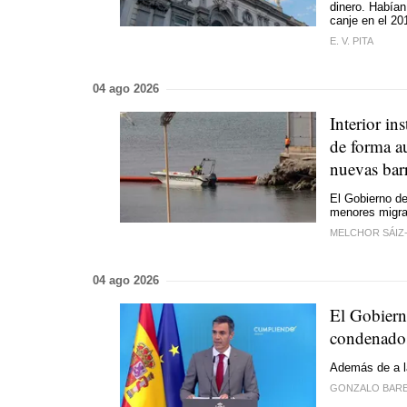
dinero. Habían
canje en el 20
E. V. PITA
04 ago 2026
Interior in
de forma au
nuevas bar
El Gobierno de
menores migra
MELCHOR SÁIZ
04 ago 2026
El Gobierno
condenados
Además de a la
GONZALO BAR