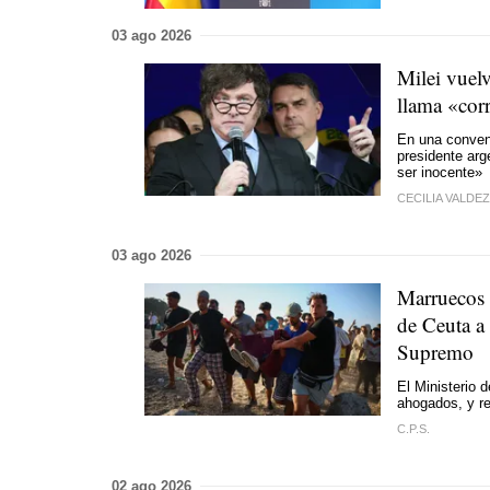
03 ago 2026
Milei vuelv
llama «cor
En una convenc
presidente arg
ser inocente»
CECILIA VALDEZ
03 ago 2026
Marruecos e
de Ceuta a 
Supremo
El Ministerio 
ahogados, y re
C.P.S.
02 ago 2026