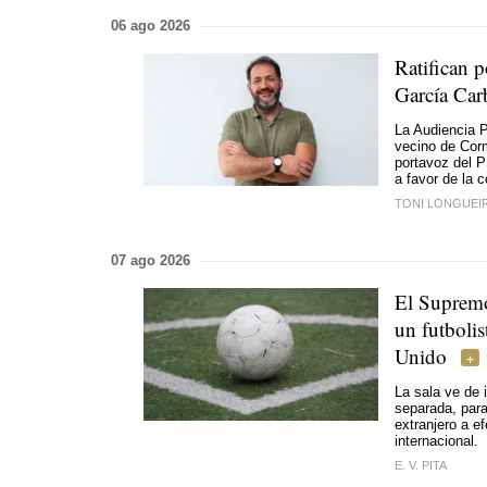
06 ago 2026
Ratifican p
García Carb
La Audiencia P
vecino de Corm
portavoz del P
a favor de la 
TONI LONGUEI
07 ago 2026
El Supremo
un futbolis
Unido
La sala ve de 
separada, para
extranjero a ef
internacional.
E. V. PITA