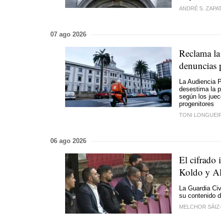
ANDRÉ S. ZAPA
07 ago 2026
Reclama la 
denuncias 
La Audiencia P
desestima la p
según los jue
progenitores
TONI LONGUEI
06 ago 2026
El cifrado 
Koldo y A
La Guardia Civ
su contenido 
MELCHOR SÁIZ