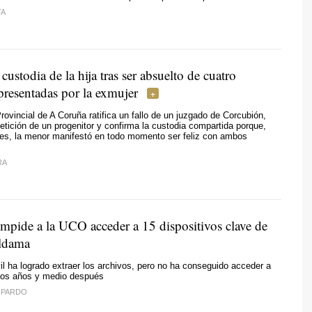
TA
custodia de la hija tras ser absuelto de cuatro
presentadas por la exmujer
rovincial de A Coruña ratifica un fallo de un juzgado de Corcubión,
etición de un progenitor y confirma la custodia compartida porque,
ces, la menor manifestó en todo momento ser feliz con ambos
RA
impide a la UCO acceder a 15 dispositivos clave de
ldama
il ha logrado extraer los archivos, pero no ha conseguido acceder a
dos años y medio después
-PARDO