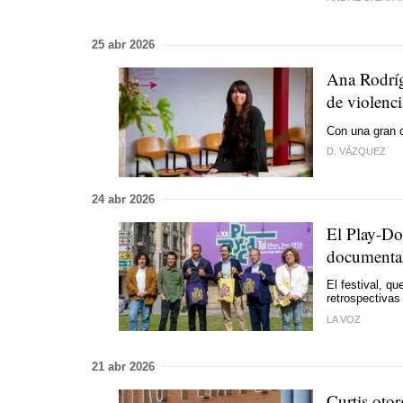
25 abr 2026
Ana Rodríg
de violenc
Con una gran c
D. VÁZQUEZ
24 abr 2026
El Play-Doc
documenta
El festival, qu
retrospectivas
LA VOZ
21 abr 2026
Curtis otor