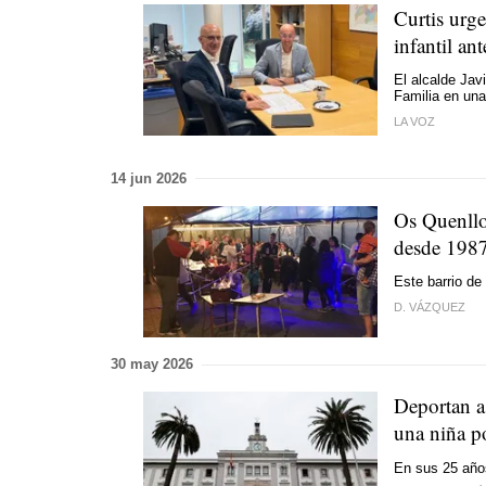
Curtis urge
infantil ant
El alcalde Jav
Familia en una
LA VOZ
14 jun 2026
Os Quenllo
desde 198
Este barrio de
D. VÁZQUEZ
30 may 2026
Deportan a
una niña p
En sus 25 años