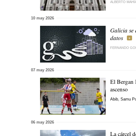
ALBERTO MAHÍ
10 may 2026
Galicia se
datos
FERNANDO GON
07 may 2026
El Bergan 
ascenso
Abib, Samu Port
06 may 2026
La cárcel d