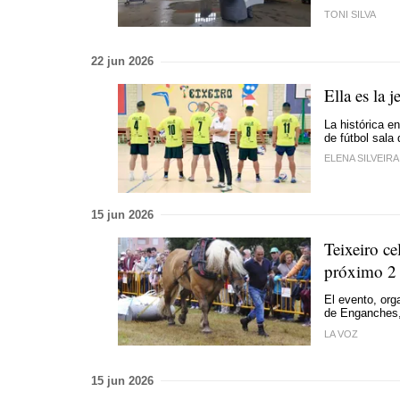
TONI SILVA
22 jun 2026
Ella es la j
La histórica e
de fútbol sala
ELENA SILVEIRA
15 jun 2026
Teixeiro ce
próximo 2 
El evento, org
de Enganches,
LA VOZ
15 jun 2026