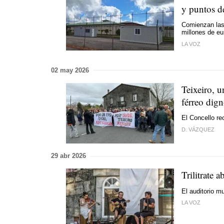
y puntos de
Comienzan las 
millones de eu
LA VOZ
02 may 2026
Teixeiro, u
férreo dig
El Concello re
D. VÁZQUEZ
29 abr 2026
Trilitrate 
El auditorio m
LA VOZ