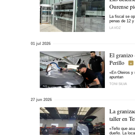
Ourense pid
La fiscal se o
penas de 12 y 
LA VOZ
01 jul 2026
El granizo
Perillo
«En Oleiros y 
apuntan
TONI SILVA
27 jun 2026
La graniza
taller en Te
«
Teño que asu
dueño. La loca