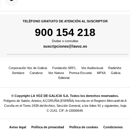
TELÉFONO GRATUITO DE ATENCIÓN AL SUSCRIPTOR
900 154 218
Dudas o consultas
suscripciones@lavoz.es
Corporación Voz de Galicia
Fundación SRFL
Voz Audiovisual
RadioVoz
Sondaxe
Canalvoz
Voz Natura
Prensa-Escuela
MPXA
Galicia
Editorial
© Copyright LA VOZ DE GALICIA S.A. Todos los derechos reservados.
Polígono de Sabón, Arteixo, A CORUÑA (ESPAÑA) Inscrita en el Registro Mercantil de A
Coruña en el Tomo 2438 del Archivo, Sección General, a los folios 91 y siguientes, hoja
C-2141. CIF: A-15000649.
Aviso legal
Política de privacidad
Política de cookies
Condiciones