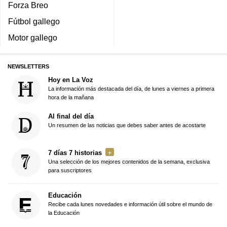
Forza Breo
Fútbol gallego
Motor gallego
NEWSLETTERS
Hoy en La Voz
La información más destacada del día, de lunes a viernes a primera
hora de la mañana
Al final del día
Un resumen de las noticias que debes saber antes de acostarte
7 días 7 historias
Una selección de los mejores contenidos de la semana, exclusiva
para suscriptores
Educación
Recibe cada lunes novedades e información útil sobre el mundo de
la Educación