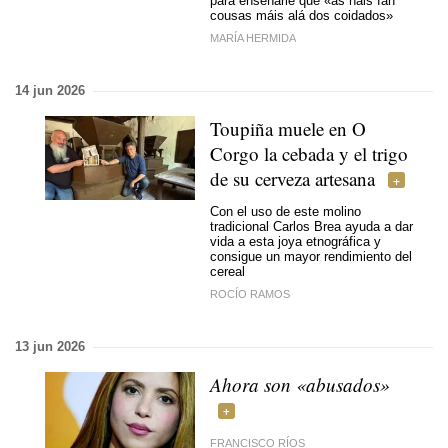
para enseñarle que «as nais fan
cousas máis alá dos coidados»
MARÍA HERMIDA
14 jun 2026
Toupiña muele en O
Corgo la cebada y el trigo
de su cerveza artesana
Con el uso de este molino
tradicional Carlos Brea ayuda a dar
vida a esta joya etnográfica y
consigue un mayor rendimiento del
cereal
ROCÍO RAMOS
13 jun 2026
Ahora son «abusados»
FRANCISCO RÍOS