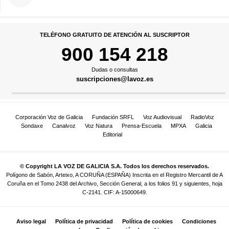
TELÉFONO GRATUITO DE ATENCIÓN AL SUSCRIPTOR
900 154 218
Dudas o consultas
suscripciones@lavoz.es
Corporación Voz de Galicia
Fundación SRFL
Voz Audiovisual
RadioVoz
Sondaxe
Canalvoz
Voz Natura
Prensa-Escuela
MPXA
Galicia
Editorial
© Copyright LA VOZ DE GALICIA S.A. Todos los derechos reservados.
Polígono de Sabón, Arteixo, A CORUÑA (ESPAÑA) Inscrita en el Registro Mercantil de A
Coruña en el Tomo 2438 del Archivo, Sección General, a los folios 91 y siguientes, hoja
C-2141. CIF: A-15000649.
Aviso legal
Política de privacidad
Política de cookies
Condiciones