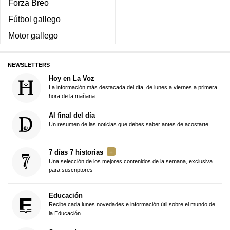
Forza Breo
Fútbol gallego
Motor gallego
NEWSLETTERS
Hoy en La Voz
La información más destacada del día, de lunes a viernes a primera
hora de la mañana
Al final del día
Un resumen de las noticias que debes saber antes de acostarte
7 días 7 historias
Una selección de los mejores contenidos de la semana, exclusiva
para suscriptores
Educación
Recibe cada lunes novedades e información útil sobre el mundo de
la Educación