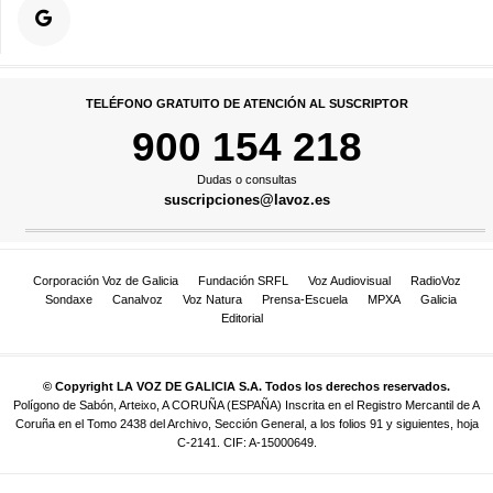
TELÉFONO GRATUITO DE ATENCIÓN AL SUSCRIPTOR
900 154 218
Dudas o consultas
suscripciones@lavoz.es
Corporación Voz de Galicia
Fundación SRFL
Voz Audiovisual
RadioVoz
Sondaxe
Canalvoz
Voz Natura
Prensa-Escuela
MPXA
Galicia
Editorial
© Copyright LA VOZ DE GALICIA S.A. Todos los derechos reservados.
Polígono de Sabón, Arteixo, A CORUÑA (ESPAÑA) Inscrita en el Registro Mercantil de A
Coruña en el Tomo 2438 del Archivo, Sección General, a los folios 91 y siguientes, hoja
C-2141. CIF: A-15000649.