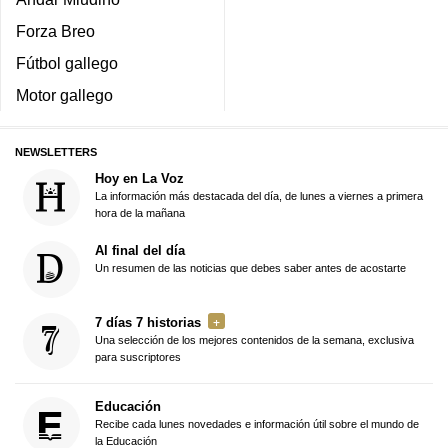
Forza Breo
Fútbol gallego
Motor gallego
NEWSLETTERS
Hoy en La Voz
La información más destacada del día, de lunes a viernes a primera
hora de la mañana
Al final del día
Un resumen de las noticias que debes saber antes de acostarte
7 días 7 historias
Una selección de los mejores contenidos de la semana, exclusiva
para suscriptores
Educación
Recibe cada lunes novedades e información útil sobre el mundo de
la Educación