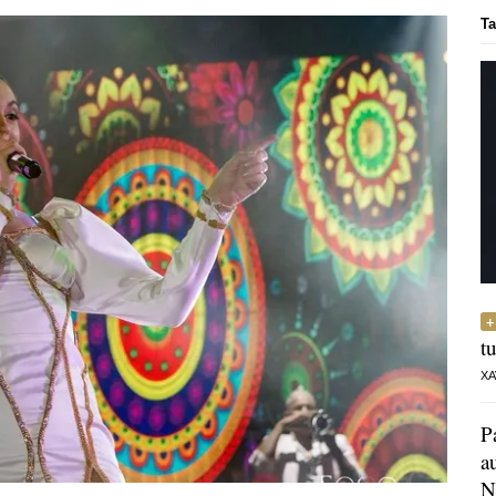
Ta
t
XA
P
a
N