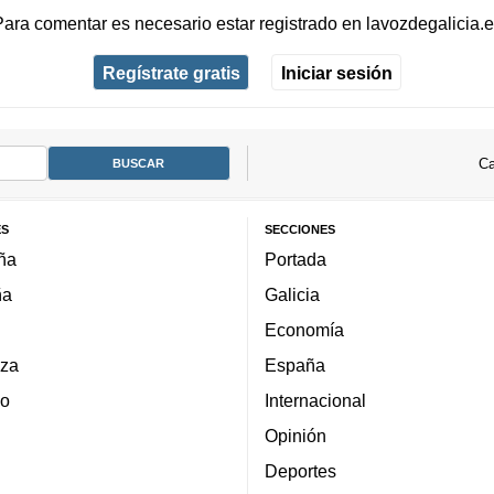
Para comentar es necesario
estar registrado
en
lavozdegalicia.
Regístrate gratis
Iniciar sesión
Ca
ES
SECCIONES
ña
Portada
ña
Galicia
Economía
za
España
lo
Internacional
Opinión
Deportes