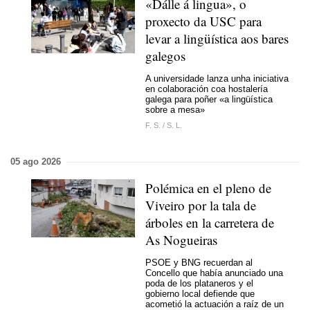
«Dálle á lingua», o
proxecto da USC para
levar a lingüística aos bares
galegos
A universidade lanza unha iniciativa
en colaboración coa hostalería
galega para poñer «a lingüística
sobre a mesa»
F. S.
/
S. L.
05 ago 2026
Polémica en el pleno de
Viveiro por la tala de
árboles en la carretera de
As Nogueiras
PSOE y BNG recuerdan al
Concello que había anunciado una
poda de los plataneros y el
gobierno local defiende que
acometió la actuación a raíz de un