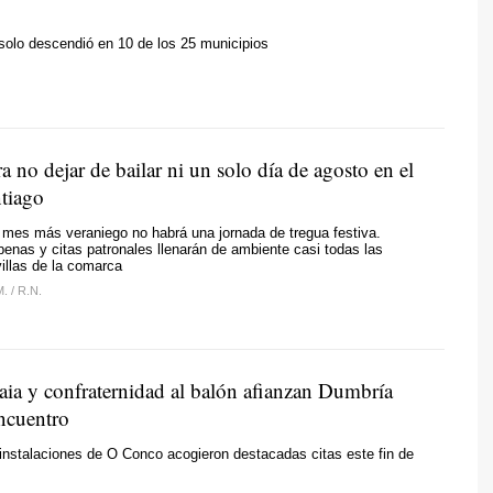
solo descendió en 10 de los 25 municipios
a no dejar de bailar ni un solo día de agosto en el
ntiago
l mes más veraniego no habrá una jornada de tregua festiva.
enas y citas patronales llenarán de ambiente casi todas las
villas de la comarca
M.
/
R.N.
raia y confraternidad al balón afianzan Dumbría
ncuentro
instalaciones de O Conco acogieron destacadas citas este fin de