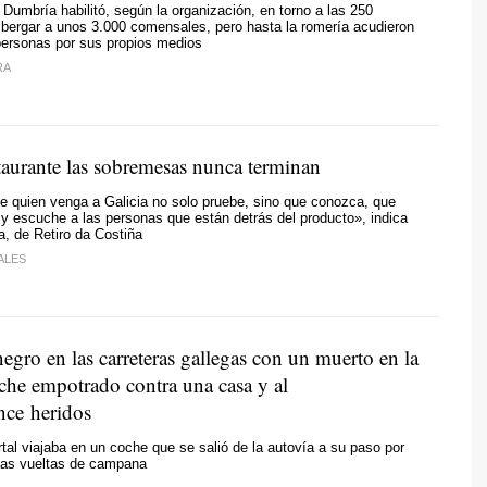
 Dumbría habilitó, según la organización, en torno a las 250
bergar a unos 3.000 comensales, pero hasta la romería acudieron
rsonas por sus propios medios
RA
staurante las sobremesas nunca terminan
 quien venga a Galicia no solo pruebe, sino que conozca, que
o y escuche a las personas que están detrás del producto», indica
, de Retiro da Costiña
ALES
gro en las carreteras gallegas con un muerto en la
che empotrado contra una casa y al
ce heridos
tal viajaba en un coche que se salió de la autovía a su paso por
rias vueltas de campana