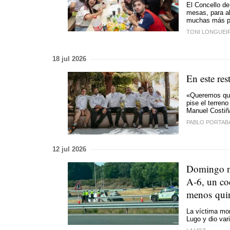
El Concello de
mesas, para al
muchas más pe
TONI LONGUEI
18 jul 2026
En este re
«Queremos que
pise el terren
Manuel Costiña
PABLO PORTAB
12 jul 2026
Domingo ne
A-6, un co
menos quin
La víctima mor
Lugo y dio va