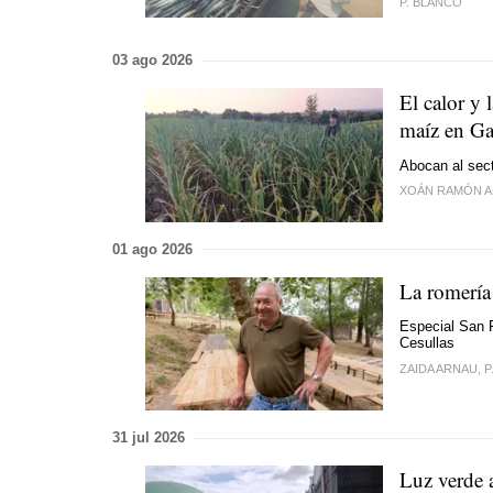
P. BLANCO
03 ago 2026
El calor y 
maíz en Ga
Abocan al sec
XOÁN RAMÓN A
01 ago 2026
La romería 
Especial San F
Cesullas
ZAIDA ARNAU, P.
31 jul 2026
Luz verde a