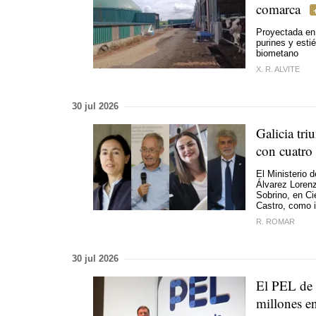
comarca
Proyectada en
purines y esti
biometano
X. R. ALVITE
30 jul 2026
Galicia tri
con cuatro
El Ministerio 
Álvarez Lorenz
Sobrino, en Ci
Castro, como i
R. ROMAR
30 jul 2026
El PEL de 
millones e