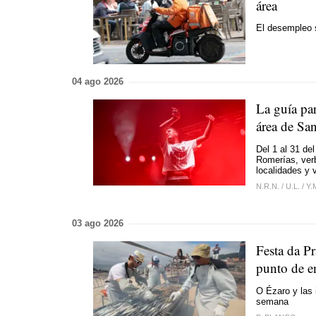
área
El desempleo 
04 ago 2026
La guía par
área de Sa
Del 1 al 31 de
Romerías, verb
localidades y 
N.R.N.
/
U.L.
/
Y.
03 ago 2026
Festa da P
punto de e
O Ézaro y las 
semana