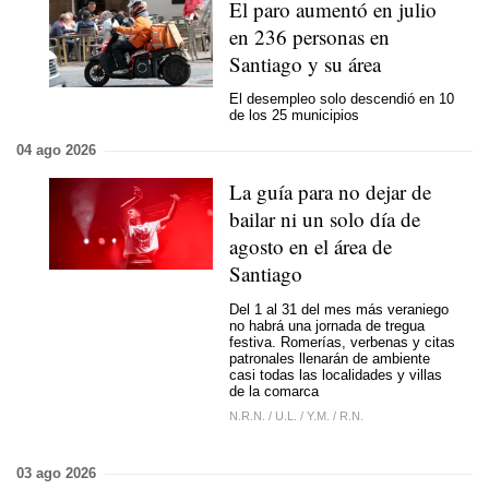
El paro aumentó en julio
en 236 personas en
Santiago y su área
El desempleo solo descendió en 10
de los 25 municipios
04 ago 2026
La guía para no dejar de
bailar ni un solo día de
agosto en el área de
Santiago
Del 1 al 31 del mes más veraniego
no habrá una jornada de tregua
festiva. Romerías, verbenas y citas
patronales llenarán de ambiente
casi todas las localidades y villas
de la comarca
N.R.N.
/
U.L.
/
Y.M.
/
R.N.
03 ago 2026