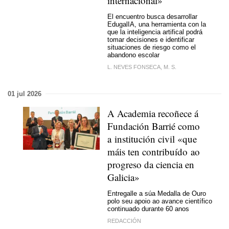
internacional»
El encuentro busca desarrollar
EdugalIA, una herramienta con la
que la inteligencia artifical podrá
tomar decisiones e identificar
situaciones de riesgo como el
abandono escolar
L. NEVES FONSECA, M. S.
01 jul 2026
A Academia recoñece á
Fundación Barrié como
a institución civil «que
máis ten contribuído
ao
progreso da ciencia en
Galicia»
Entregalle a súa Medalla de Ouro
polo seu apoio ao avance científico
continuado durante 60 anos
REDACCIÓN