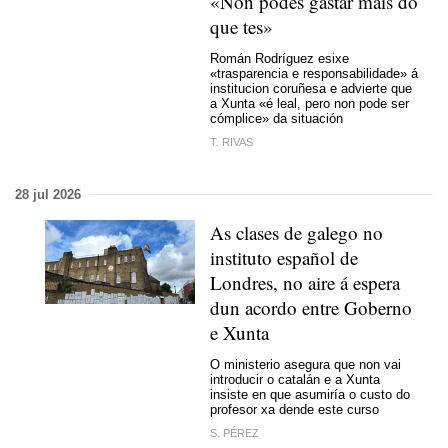
«Non podes gastar máis do
que tes»
Román Rodríguez esixe
«trasparencia e responsabilidade» á
institucion coruñesa e advierte que
a Xunta «é leal, pero non pode ser
cómplice» da situación
T. RIVAS
28 jul 2026
As clases de galego no
instituto español de
Londres, no aire á espera
dun acordo entre Goberno
e Xunta
O ministerio asegura que non vai
introducir o catalán e a Xunta
insiste en que asumiría o custo do
profesor xa dende este curso
S. PÉREZ