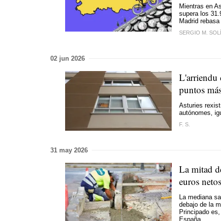
Mientras en As
supera los 31.
Madrid rebasa
SERGIO M. SOL
02 jun 2026
L'arriendu 
puntos más
Asturies rexis
autónomes, ig
F. S.
31 may 2026
La mitad d
euros netos
La mediana sal
debajo de la m
Principado es,
España