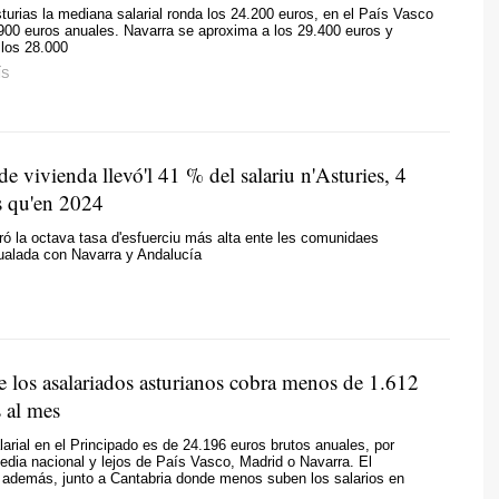
turias la mediana salarial ronda los 24.200 euros, en el País Vasco
900 euros anuales. Navarra se aproxima a los 29.400 euros y
 los 28.000
ÍS
de vivienda llevó'l 41 % del salariu n'Asturies, 4
 qu'en 2024
tró la octava tasa d'esfuerciu más alta ente les comunidaes
ualada con Navarra y Andalucía
e los asalariados asturianos cobra menos de 1.612
 al mes
arial en el Principado es de 24.196 euros brutos anuales, por
edia nacional y lejos de País Vasco, Madrid o Navarra. El
 además, junto a Cantabria donde menos suben los salarios en