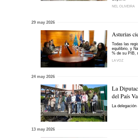
NEL OLIVEIRA
29 may 2026
Asturias ci
Todas las regi
equilibrio, y 
% de su PIB, 
LA VOZ
24 may 2026
La Diputac
del País V
La delegación 
13 may 2026