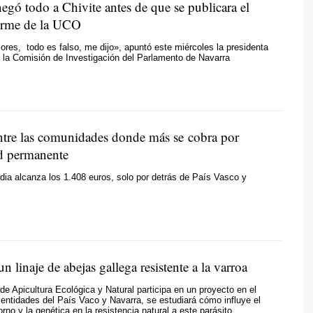
egó todo a Chivite antes de que se publicara el
orme de la UCO
res, todo es falso, me dijo», apuntó este miércoles la presidenta
 la Comisión de Investigación del Parlamento de Navarra
entre las comunidades donde más se cobra por
d permanente
ia alcanza los 1.408 euros, solo por detrás de País Vasco y
un linaje de abejas gallega resistente a la varroa
de Apicultura Ecológica y Natural participa en un proyecto en el
 entidades del País Vaco y Navarra, se estudiará cómo influye el
rno y la genética en la resistencia natural a este parásito