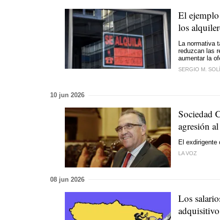
El ejemplo 
los alquile
La normativa t
reduzcan las r
aumentar la of
SERGIO M. SOL
10 jun 2026
Sociedad C
agresión a
El exdirigente
LA VOZ
08 jun 2026
Los salario
adquisitivo