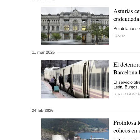
Asturias c
endeudada
Por delante se
LA VOZ
11 mar 2026
El deterior
Barcelona 
El servicio of
León, Burgos, 
SERXIO GONZÁ
24 feb 2026
Proinlosa l
eólicos en 