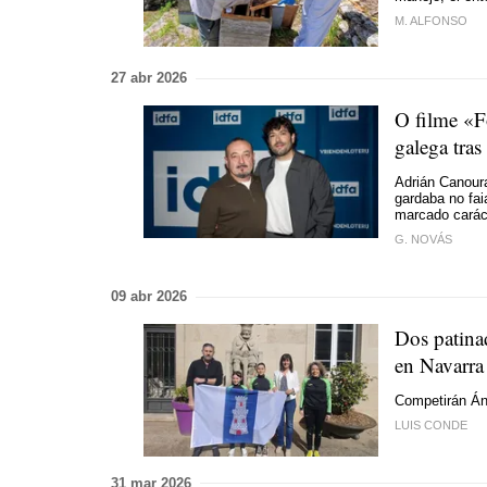
M. ALFONSO
27 abr 2026
O filme «F
galega tra
Adrián Canoura
gardaba no fai
marcado carác
G. NOVÁS
09 abr 2026
Dos patina
en Navarra
Competirán Án
LUIS CONDE
31 mar 2026