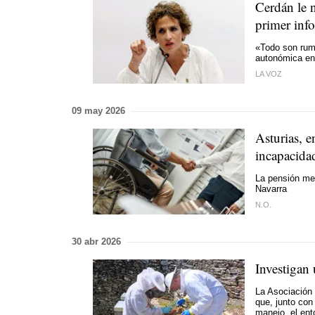
Cerdán le n
primer inf
«Todo son rumo
autonómica en
LA VOZ
09 may 2026
Asturias, 
incapacida
La pensión med
Navarra
N.O.
30 abr 2026
Investigan 
La Asociación 
que, junto con
manejo, el ento