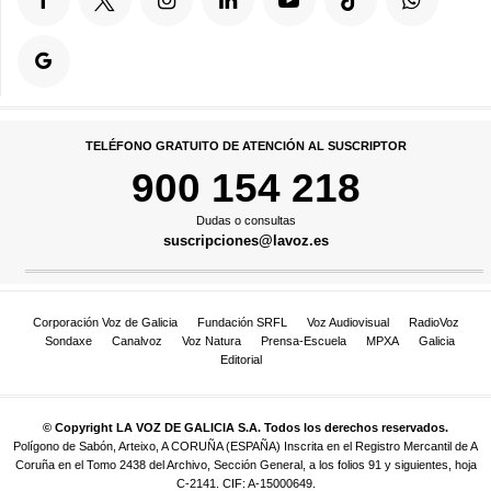
TELÉFONO GRATUITO DE ATENCIÓN AL SUSCRIPTOR
900 154 218
Dudas o consultas
suscripciones@lavoz.es
Corporación Voz de Galicia
Fundación SRFL
Voz Audiovisual
RadioVoz
Sondaxe
Canalvoz
Voz Natura
Prensa-Escuela
MPXA
Galicia
Editorial
© Copyright LA VOZ DE GALICIA S.A. Todos los derechos reservados.
Polígono de Sabón, Arteixo, A CORUÑA (ESPAÑA) Inscrita en el Registro Mercantil de A
Coruña en el Tomo 2438 del Archivo, Sección General, a los folios 91 y siguientes, hoja
C-2141. CIF: A-15000649.