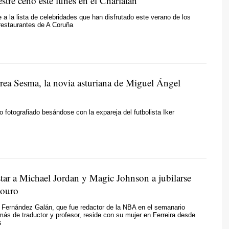
stre cenó este lunes en el Charlatán
e a la lista de celebridades que han disfrutado este verano de los
restaurantes de A Coruña
rea Sesma, la novia asturiana de Miguel Ángel
do fotografiado besándose con la expareja del futbolista Iker
star a Michael Jordan y Magic Johnson a jubilarse
douro
 Fernández Galán, que fue redactor de la NBA en el semanario
ás de traductor y profesor, reside con su mujer en Ferreira desde
s