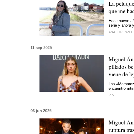
La peluque
que me hac
Hace nueve añ
serie y ahora
ANA LORENZO
11 sep 2025
Miguel Áng
pillados b
viene de le
Las «Mamarazz
encuentro ínti
P. V.
06 jun 2025
Miguel Áng
ruptura tr