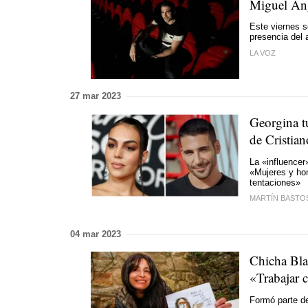
Miguel Ánge
Este viernes s
presencia del 
LA VOZ
27 mar 2023
Georgina t
de Cristian
La «influencer
«Mujeres y hom
tentaciones»
MARTÍN BASTO
04 mar 2023
Chicha Bla
«Trabajar c
Formó parte de