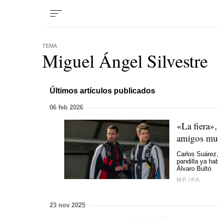
TEMA
Miguel Ángel Silvestre
Últimos artículos publicados
06 feb 2026
«La fiera»,
amigos mue
Carlos Suárez, 
pandilla ya hab
Álvaro Bultó
M.P.
/
P.A.
23 nov 2025