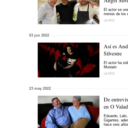
Ángel Silve
El actor se un
menús de los 
LA VOZ
03 jun 2022
Así es And
Silvestre
El actor ha si
Muniain
LA VOZ
23 may 2022
De entrevi
en O Vala
Eduardo, Lalo,
Gigantes, adem
hace seis año