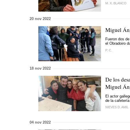
M. X. BLANCO
20 nov 2022
Miguel Áng
Fueron dos de 
el Obradoiro d
P. C.
18 nov 2022
De los des
Miguel Áng
El actor galle
de la cafeterí
NIEVES D. AMIL
04 nov 2022