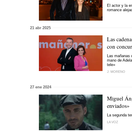
El actor y la 
romance alejad
21 abr 2025
Las cadena
con concur
Las mañanas d
mano de Adela 
tele»
J. MORENO
27 ene 2024
Miguel Áng
enviados»
La segunda tem
LA VOZ