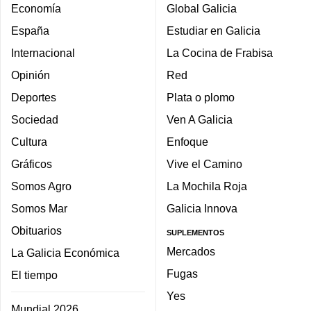
Economía
Global Galicia
España
Estudiar en Galicia
Internacional
La Cocina de Frabisa
Opinión
Red
Deportes
Plata o plomo
Sociedad
Ven A Galicia
Cultura
Enfoque
Gráficos
Vive el Camino
Somos Agro
La Mochila Roja
Somos Mar
Galicia Innova
Obituarios
SUPLEMENTOS
Mercados
La Galicia Económica
Fugas
El tiempo
Yes
Mundial 2026