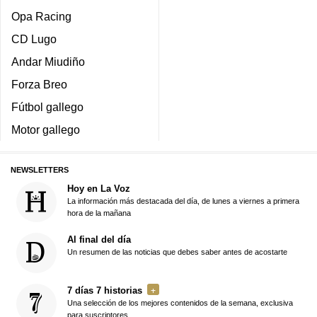
Opa Racing
CD Lugo
Andar Miudiño
Forza Breo
Fútbol gallego
Motor gallego
NEWSLETTERS
Hoy en La Voz
La información más destacada del día, de lunes a viernes a primera
hora de la mañana
Al final del día
Un resumen de las noticias que debes saber antes de acostarte
7 días 7 historias
Una selección de los mejores contenidos de la semana, exclusiva
para suscriptores