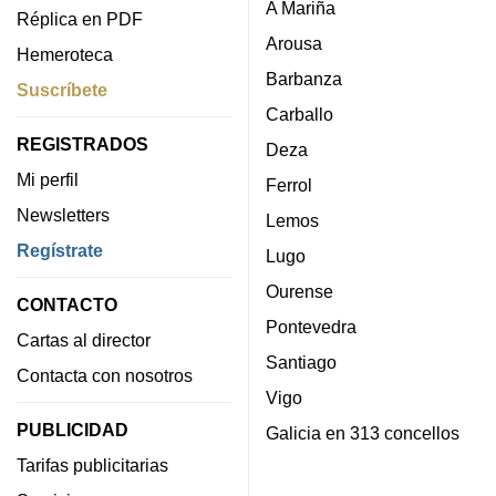
A Mariña
Réplica en PDF
Arousa
Hemeroteca
Barbanza
Suscríbete
Carballo
REGISTRADOS
Deza
Mi perfil
Ferrol
Newsletters
Lemos
Regístrate
Lugo
Ourense
CONTACTO
Pontevedra
Cartas al director
Santiago
Contacta con nosotros
Vigo
PUBLICIDAD
Galicia en 313 concellos
Tarifas publicitarias