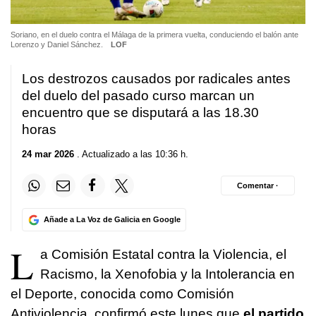
Soriano, en el duelo contra el Málaga de la primera vuelta, conduciendo el balón ante
Lorenzo y Daniel Sánchez.
LOF
Los destrozos causados por radicales antes
del duelo del pasado curso marcan un
encuentro que se disputará a las 18.30
horas
24 mar 2026
. Actualizado a las 10:36 h.
Comentar ·
Añade a La Voz de Galicia en Google
L
a Comisión Estatal contra la Violencia, el
Racismo, la Xenofobia y la Intolerancia en
el Deporte, conocida como Comisión
Antiviolencia, confirmó este lunes que
el partido