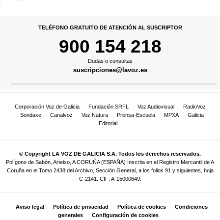
TELÉFONO GRATUITO DE ATENCIÓN AL SUSCRIPTOR
900 154 218
Dudas o consultas
suscripciones@lavoz.es
Corporación Voz de Galicia
Fundación SRFL
Voz Audiovisual
RadioVoz
Sondaxe
Canalvoz
Voz Natura
Prensa-Escuela
MPXA
Galicia
Editorial
© Copyright LA VOZ DE GALICIA S.A. Todos los derechos reservados.
Polígono de Sabón, Arteixo, A CORUÑA (ESPAÑA) Inscrita en el Registro Mercantil de A
Coruña en el Tomo 2438 del Archivo, Sección General, a los folios 91 y siguientes, hoja
C-2141. CIF: A-15000649.
Aviso legal
Política de privacidad
Política de cookies
Condiciones
generales
Configuración de cookies