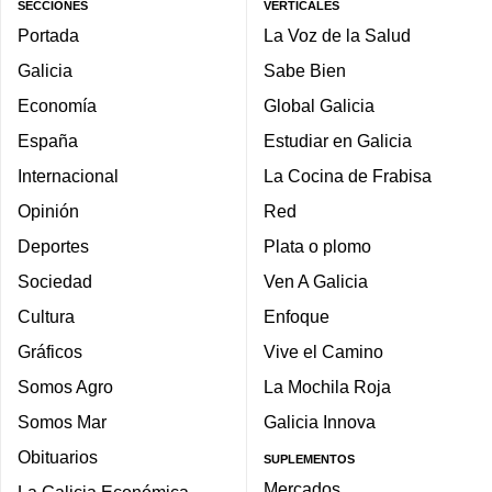
SECCIONES
VERTICALES
Portada
La Voz de la Salud
Galicia
Sabe Bien
Economía
Global Galicia
España
Estudiar en Galicia
Internacional
La Cocina de Frabisa
Opinión
Red
Deportes
Plata o plomo
Sociedad
Ven A Galicia
Cultura
Enfoque
Gráficos
Vive el Camino
Somos Agro
La Mochila Roja
Somos Mar
Galicia Innova
Obituarios
SUPLEMENTOS
Mercados
La Galicia Económica