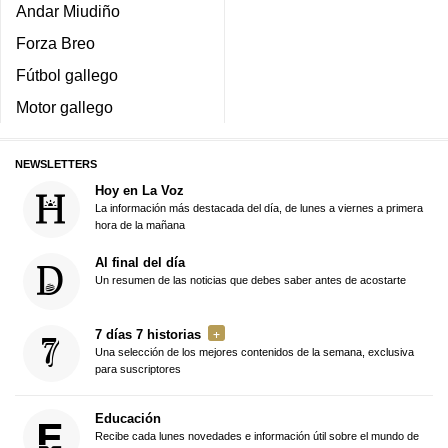
Andar Miudiño
Forza Breo
Fútbol gallego
Motor gallego
NEWSLETTERS
Hoy en La Voz
La información más destacada del día, de lunes a viernes a primera
hora de la mañana
Al final del día
Un resumen de las noticias que debes saber antes de acostarte
7 días 7 historias
Una selección de los mejores contenidos de la semana, exclusiva
para suscriptores
Educación
Recibe cada lunes novedades e información útil sobre el mundo de