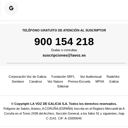
TELÉFONO GRATUITO DE ATENCIÓN AL SUSCRIPTOR
900 154 218
Dudas o consultas
suscripciones@lavoz.es
Corporación Voz de Galicia
Fundación SRFL
Voz Audiovisual
RadioVoz
Sondaxe
Canalvoz
Voz Natura
Prensa-Escuela
MPXA
Galicia
Editorial
© Copyright LA VOZ DE GALICIA S.A. Todos los derechos reservados.
Polígono de Sabón, Arteixo, A CORUÑA (ESPAÑA) Inscrita en el Registro Mercantil de A
Coruña en el Tomo 2438 del Archivo, Sección General, a los folios 91 y siguientes, hoja
C-2141. CIF: A-15000649.