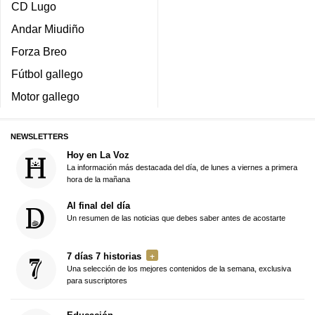
CD Lugo
Andar Miudiño
Forza Breo
Fútbol gallego
Motor gallego
NEWSLETTERS
Hoy en La Voz
La información más destacada del día, de lunes a viernes a primera
hora de la mañana
Al final del día
Un resumen de las noticias que debes saber antes de acostarte
7 días 7 historias
Una selección de los mejores contenidos de la semana, exclusiva
para suscriptores