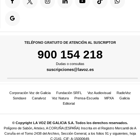
TELÉFONO GRATUITO DE ATENCIÓN AL SUSCRIPTOR
900 154 218
Dudas o consultas
suscripciones@lavoz.es
Corporación Voz de Galicia
Fundación SRFL
Voz Audiovisual
RadioVoz
Sondaxe
Canalvoz
Voz Natura
Prensa-Escuela
MPXA
Galicia
Editorial
© Copyright LA VOZ DE GALICIA S.A. Todos los derechos reservados.
Polígono de Sabón, Arteixo, A CORUÑA (ESPAÑA) Inscrita en el Registro Mercantil de A
Coruña en el Tomo 2438 del Archivo, Sección General, a los folios 91 y siguientes, hoja
C-2141. CIF: A-15000649.