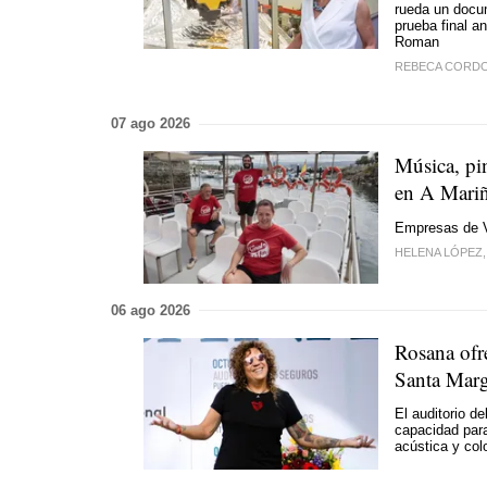
rueda un docum
prueba final a
Roman
REBECA CORD
07 ago 2026
Música, pi
en A Mari
Empresas de Vi
HELENA LÓPEZ,
06 ago 2026
Rosana ofre
Santa Marga
El auditorio d
capacidad para
acústica y col