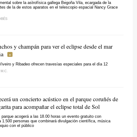
ental sobre la astrofísica gallega Begoña Vila, ecargada de la
ntes de la de estos aparatos en el telescopio espacial Nancy Grace
OBÉS
nchos y champán para ver el eclipse desde el mar
ña
veiro y Ribadeo ofrecen travesías especiales para el día 12
 M.C.
cerá un concierto acústico en el parque coruñés de
rita para acompañar el eclipse total de Sol
el parque acogerá a las 18.00 horas un evento gratuito con
 1.500 personas que combinará divulgación científica, música
oquio con el público