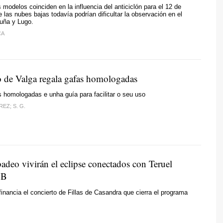
s modelos coinciden en la influencia del anticiclón para el 12 de
 las nubes bajas todavía podrían dificultar la observación en el
ruña y Lugo.
CA
 de Valga regala gafas homologadas
s homologadas e unha guía para facilitar o seu uso
EZ; S. G.
adeo vivirán el eclipse conectados con Teruel
 B
financia el concierto de Fillas de Casandra que cierra el programa