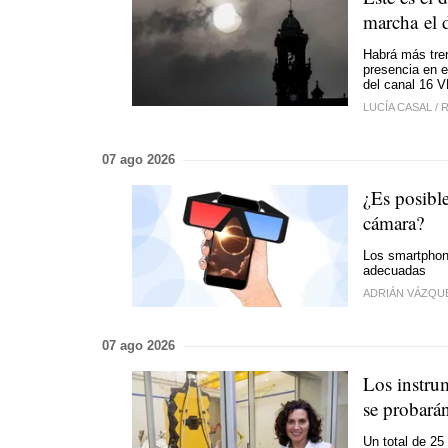
marcha el 
Habrá más tren
presencia en 
del canal 16 
LUCÍA CASAL
/
R
07 ago 2026
¿Es posible
cámara?
Los smartphone
adecuadas
ADRIÁN VÁZQU
07 ago 2026
Los instrum
se probarán
Un total de 25