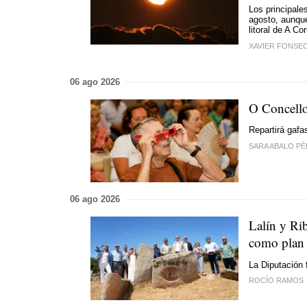
Los principale
agosto, aunque
litoral de A Co
XAVIER FONSE
06 ago 2026
O Concello
Repartirá gafa
SARA ABALO PÉR
06 ago 2026
Lalín y Rib
como plan
La Diputación 
ROCÍO RAMOS