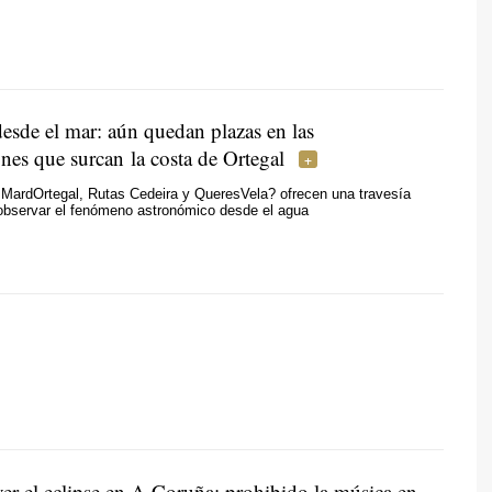
desde el mar: aún quedan plazas en las
nes que surcan la costa de Ortegal
MardOrtegal, Rutas Cedeira y QueresVela? ofrecen una travesía
 observar el fenómeno astronómico desde el agua
ver el eclipse en A Coruña: prohibido la música en