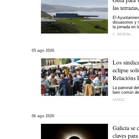
las terraza
El Ayuntamient
disuasorios y 
la jornada en 
C. DEVESA
05 ago 2026
Los sindic
eclipse sol
Relacións 
La patronal de
bien común del
LA VOZ
06 ago 2026
Galicia se 
claves para 