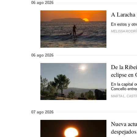
06 ago 2026
A Laracha y
En estos y otr
MELISSA RODR
06 ago 2026
De la Ribei
eclipse en
En la capital 
Concello entre
MARTA L. CASTRO
07 ago 2026
Nueva actua
despejados 