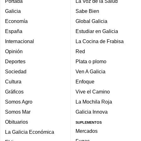
Portada
La Voz de la Salud
Galicia
Sabe Bien
Economía
Global Galicia
España
Estudiar en Galicia
Internacional
La Cocina de Frabisa
Opinión
Red
Deportes
Plata o plomo
Sociedad
Ven A Galicia
Cultura
Enfoque
Gráficos
Vive el Camino
Somos Agro
La Mochila Roja
Somos Mar
Galicia Innova
Obituarios
SUPLEMENTOS
Mercados
La Galicia Económica