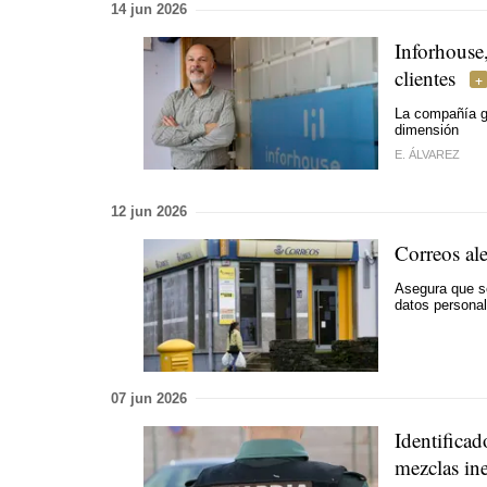
14 jun 2026
Inforhouse,
clientes
La compañía ga
dimensión
E. ÁLVAREZ
12 jun 2026
Correos ale
Asegura que se
datos personal
07 jun 2026
Identifica
mezclas ine