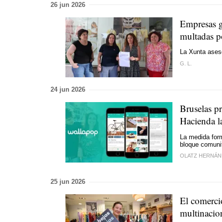
26 jun 2026
Empresas ga
multadas p
La Xunta aseso
G. L.
24 jun 2026
Bruselas pr
Hacienda l
La medida forma
bloque comunit
OLATZ HERNÁN
25 jun 2026
El comercio
multinacio