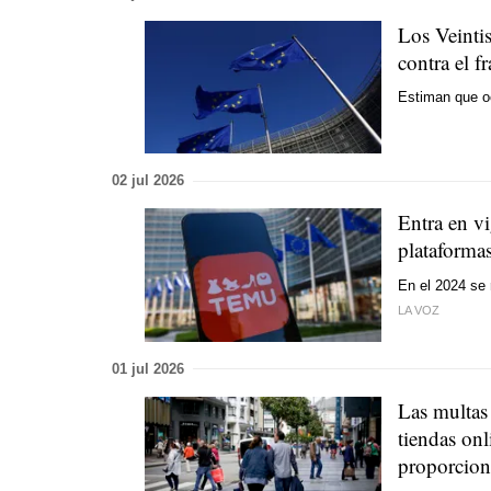
Los Veintis
contra el f
Estiman que oc
02 jul 2026
Entra en vi
plataforma
En el 2024 se 
LA VOZ
01 jul 2026
Las multas
tiendas onl
proporcion