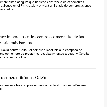
omerciantes asegura que no tiene constancia de expedientes
s gallegos en el Principado y enviará un listado de comprobaciones
 asociados
r internet o en los centros comerciales de las
o sale más barato»
e David contra Goliat: el comercio local inicia la campaña de
ano con el reto de revertir los desplazamientos a Lugo, A Coruña,
s, y la venta online
s recuperan tirón en Odeón
n vuelve a las compras en tienda frente al «online»: «Prefiero
a»