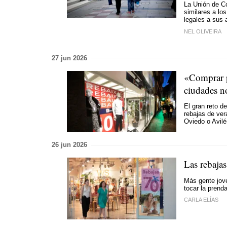
La Unión de C
similares a lo
legales a sus
NEL OLIVEIRA
27 jun 2026
«Comprar po
ciudades n
El gran reto d
rebajas de ver
Oviedo o Avilé
26 jun 2026
Las rebaja
Más gente jove
tocar la prend
CARLA ELÍAS