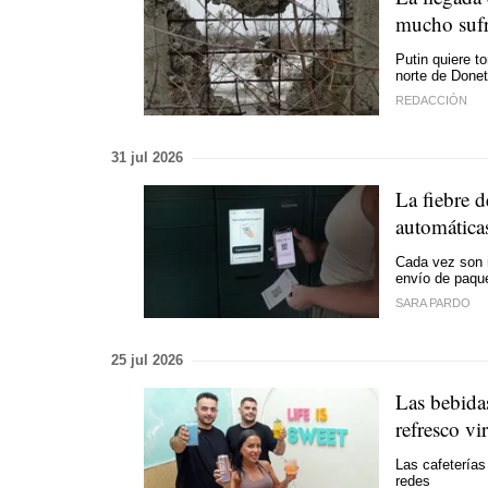
mucho sufr
Putin quiere t
norte de Done
REDACCIÓN
31 jul 2026
La fiebre d
automática
Cada vez son 
envío de paqu
SARA PARDO
25 jul 2026
Las bebida
refresco v
Las cafeterías
redes