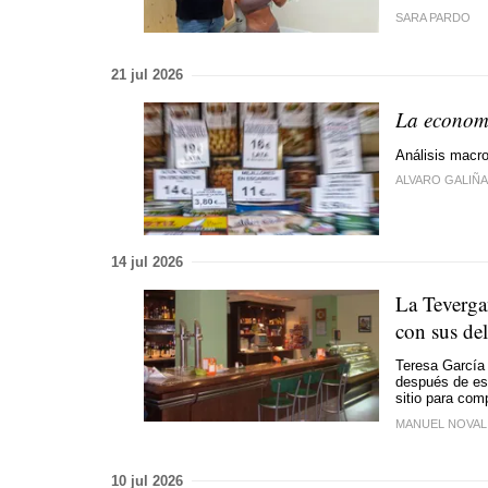
SARA PARDO
21 jul 2026
La econom
Análisis macro
ALVARO GALIÑ
14 jul 2026
La Tevergan
con sus del
Teresa García 
después de es
sitio para com
MANUEL NOVA
10 jul 2026