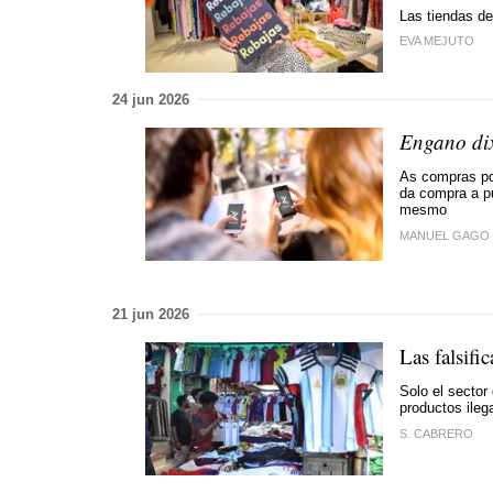
Las tiendas d
EVA MEJUTO
24 jun 2026
Engano dix
As compras por
da compra a pu
mesmo
MANUEL GAGO
21 jun 2026
Las falsifi
Solo el sector
productos ileg
S. CABRERO