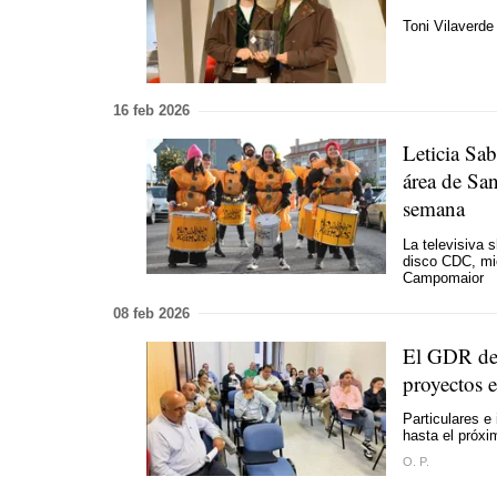
Toni Vilaverde
16 feb 2026
Leticia Sab
área de San
semana
La televisiva 
disco CDC, mie
Campomaior
08 feb 2026
El GDR de 
proyectos e
Particulares e
hasta el próxim
O. P.