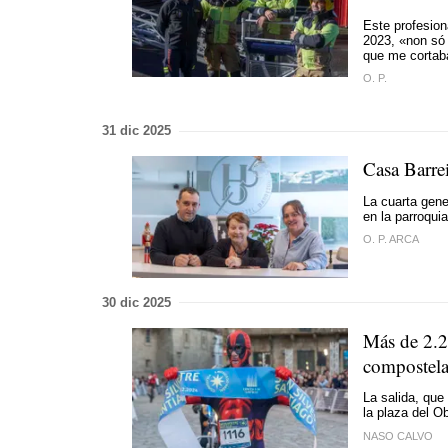
Este profesiona
2023, «
non só 
que me cortab
O. P.
31 dic 2025
Casa Barre
La cuarta gene
en la parroquia
O. P. ARCA
30 dic 2025
Más de 2.20
compostel
La salida, que 
la plaza del O
NASO CALVO