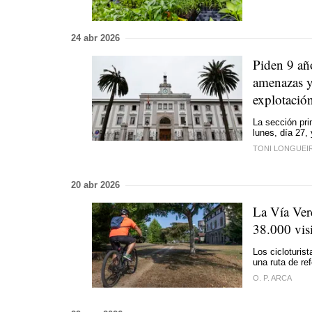
24 abr 2026
Piden 9 añ
amenazas y 
explotació
La sección pri
lunes, día 27, 
TONI LONGUEI
20 abr 2026
La Vía Verd
38.000 visi
Los cicloturis
una ruta de re
O. P. ARCA