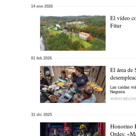
14 ene 2026
El vídeo c
Fitur
01 feb 2026
El área de 
desemplea
Las caídas más
Negreira
XURXO MELCH
31 dic 2025
Honorino R
Ordes: «Már