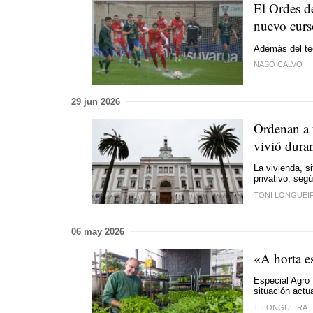
El Ordes d
nuevo curso
Además del téc
NASO CALVO
29 jun 2026
Ordenan a 
vivió duran
La vivienda, s
privativo, seg
TONI LONGUEI
06 may 2026
«A horta e
Especial Agro
situación actua
T. LONGUEIRA