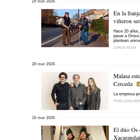
29 mar 2026
En la franj
viñeron s
Hace 20 años, 
pasar a Oroso
plantean unirs
JORGE NOYA
28 mar 2026
Malasa estu
Cerceda
La empresa pre
TONI LONGUEI
10 mar 2026
El dúo Os 
Xacaranda