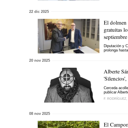
22 dic 2025
El dolmen d
gratuitas l
septiembre
Diputación y C
prolonga hast
20 nov 2025
Alberte Sá
'Silencios'
Cerceda acolle
publicar Alber
F. RODRÍGUEZ,
08 nov 2025
El Campom