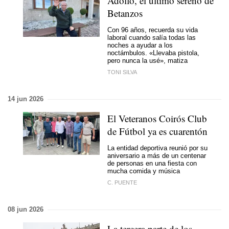
Adolfo, el último sereno de
Betanzos
Con 96 años, recuerda su vida
laboral cuando salía todas las
noches a ayudar a los
noctámbulos. «Llevaba pistola,
pero nunca la usé», matiza
TONI SILVA
14 jun 2026
El Veteranos Coirós Club
de Fútbol ya es cuarentón
La entidad deportiva reunió por su
aniversario a más de un centenar
de personas en una fiesta con
mucha comida y música
C. PUENTE
08 jun 2026
La tercera parte de los