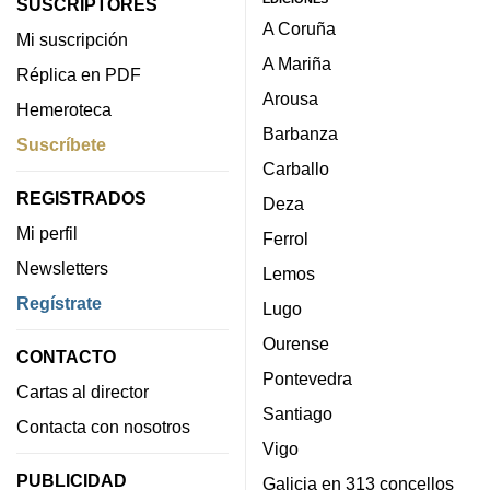
SUSCRIPTORES
A Coruña
Mi suscripción
A Mariña
Réplica en PDF
Arousa
Hemeroteca
Barbanza
Suscríbete
Carballo
REGISTRADOS
Deza
Mi perfil
Ferrol
Newsletters
Lemos
Regístrate
Lugo
Ourense
CONTACTO
Pontevedra
Cartas al director
Santiago
Contacta con nosotros
Vigo
PUBLICIDAD
Galicia en 313 concellos