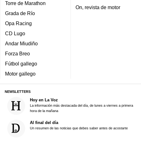
Torre de Marathon
On, revista de motor
Grada de Río
Opa Racing
CD Lugo
Andar Miudiño
Forza Breo
Fútbol gallego
Motor gallego
NEWSLETTERS
Hoy en La Voz
La información más destacada del día, de lunes a viernes a primera
hora de la mañana
Al final del día
Un resumen de las noticias que debes saber antes de acostarte