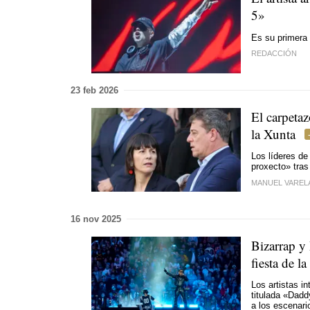
5»
Es su primera 
REDACCIÓN
23 feb 2026
El carpetaz
la Xunta
Los líderes de
proxecto
» tras
MANUEL VAREL
16 nov 2025
Bizarrap y
fiesta de l
Los artistas i
titulada «Dadd
a los escenari