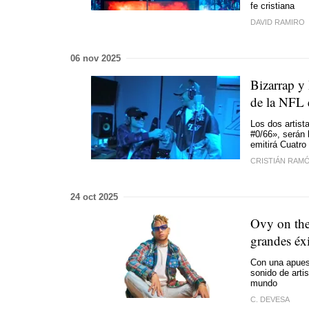
fe cristiana
DAVID RAMIRO
06 nov 2025
Bizarrap y
de la NFL 
Los dos artist
#0/66», serán 
emitirá Cuatro
CRISTIÁN RAM
24 oct 2025
Ovy on the 
grandes éx
Con una apuest
sonido de art
mundo
C. DEVESA