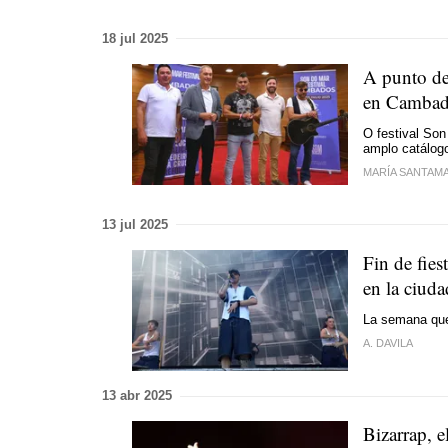
18 jul 2025
A punto de
en Camba
O festival Son
amplo catálogo
MARÍA SANTAM
13 jul 2025
Fin de fie
en la ciuda
La semana que 
A. DAVILA
13 abr 2025
Bizarrap, e