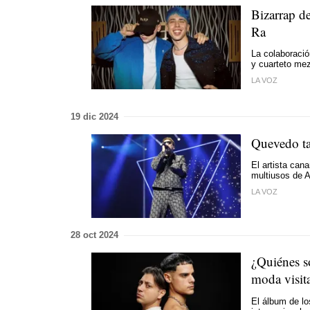
Bizarrap d
Ra
La colaboraci
y cuarteto mez
LA VOZ
19 dic 2024
Quevedo ta
El artista can
multiusos de 
LA VOZ
28 oct 2024
¿Quiénes s
moda visit
El álbum de lo