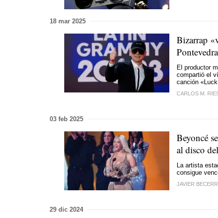
18 mar 2025
Bizarrap «v
Pontevedra
El productor m
compartió el v
canción «Luck
CARLOS M. RI
03 feb 2025
Beyoncé se 
al disco de
La artista est
consigue vence
JAVIER BECER
29 dic 2024