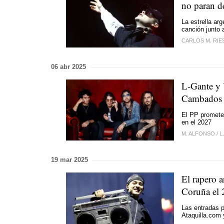
no paran d
La estrella ar
canción junto
CARLOS M. RI
06 abr 2025
L-Gante y 
Cambados
El PP promete 
en el 2027
M. ALFONSO
/
L
19 mar 2025
El rapero 
Coruña el 
Las entradas p
Ataquilla.com 