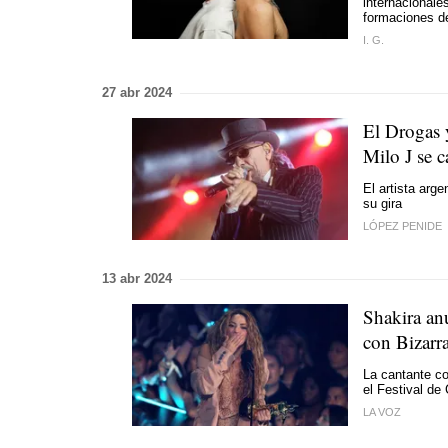
internacional
formaciones de
I. G.
27 abr 2024
El Drogas y
Milo J se c
El artista arg
su gira
LÓPEZ PENIDE
13 abr 2024
Shakira an
con Bizarr
La cantante co
el Festival de
LA VOZ