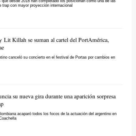
es que desde 2018 han completado los posicionan como una de las
 trap con mayor proyección internacional
 Lit Killah se suman al cartel del PortAmérica,
ae
entino canceló su concierto en el festival de Portas por cambios en
uncia su nueva gira durante una aparición sorpresa
ap
lombiana acaparó todos los focos de la actuación del argentino en
 Coachella