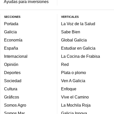
Ayudas para inversiones
SECCIONES
VERTICALES
Portada
La Voz de la Salud
Galicia
Sabe Bien
Economía
Global Galicia
España
Estudiar en Galicia
Internacional
La Cocina de Frabisa
Opinión
Red
Deportes
Plata o plomo
Sociedad
Ven A Galicia
Cultura
Enfoque
Gráficos
Vive el Camino
Somos Agro
La Mochila Roja
Somos Mar
Galicia Innova