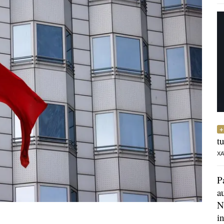
t
XA
P
a
N
i