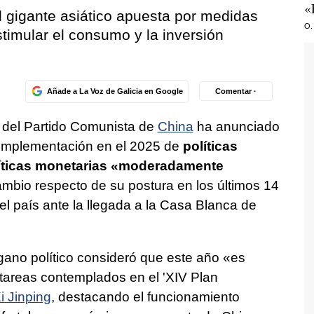
«
l gigante asiático apuesta por medidas
O.
stimular el consumo y la inversión
Añade a La Voz de Galicia en Google
Comentar ·
l del Partido Comunista de
China
ha anunciado
a implementación en el 2025 de
políticas
líticas monetarias «moderadamente
mbio respecto de su postura en los últimos 14
l país ante la llegada a la Casa Blanca de
rgano político consideró que este año «es
 y tareas contemplados en el 'XIV Plan
i Jinping
, destacando el funcionamiento