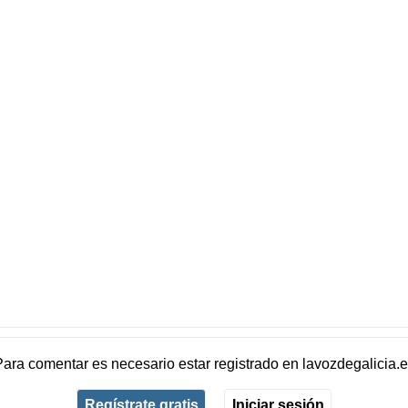
Para comentar es necesario
estar registrado
en
lavozdegalicia.
Regístrate gratis
Iniciar sesión