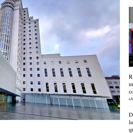
R
u
c
LA
D
l
q