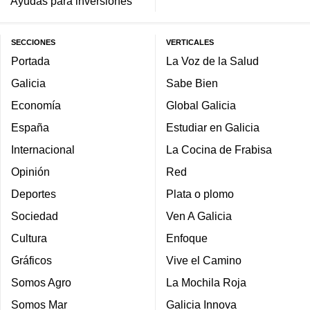
Ayudas para inversiones
SECCIONES
VERTICALES
Portada
La Voz de la Salud
Galicia
Sabe Bien
Economía
Global Galicia
España
Estudiar en Galicia
Internacional
La Cocina de Frabisa
Opinión
Red
Deportes
Plata o plomo
Sociedad
Ven A Galicia
Cultura
Enfoque
Gráficos
Vive el Camino
Somos Agro
La Mochila Roja
Somos Mar
Galicia Innova