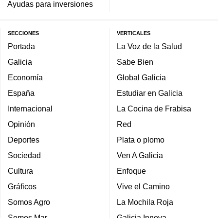
Ayudas para inversiones
SECCIONES
VERTICALES
Portada
La Voz de la Salud
Galicia
Sabe Bien
Economía
Global Galicia
España
Estudiar en Galicia
Internacional
La Cocina de Frabisa
Opinión
Red
Deportes
Plata o plomo
Sociedad
Ven A Galicia
Cultura
Enfoque
Gráficos
Vive el Camino
Somos Agro
La Mochila Roja
Somos Mar
Galicia Innova