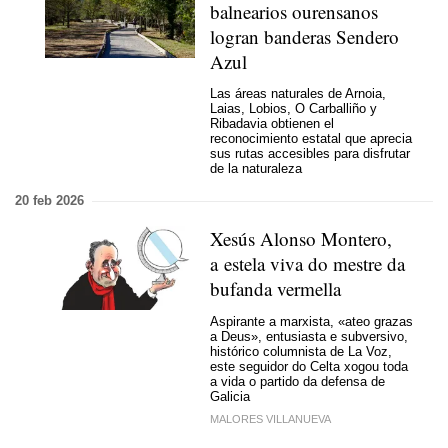
balnearios ourensanos
logran banderas Sendero
Azul
Las áreas naturales de Arnoia,
Laias, Lobios, O Carballiño y
Ribadavia obtienen el
reconocimiento estatal que aprecia
sus rutas accesibles para disfrutar
de la naturaleza
20 feb 2026
Xesús Alonso Montero,
a estela viva do mestre da
bufanda vermella
Aspirante a marxista, «ateo grazas
a Deus», entusiasta e subversivo,
histórico columnista de La Voz,
este seguidor do Celta xogou toda
a vida o partido da defensa de
Galicia
MALORES VILLANUEVA