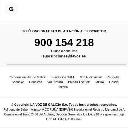
TELÉFONO GRATUITO DE ATENCIÓN AL SUSCRIPTOR
900 154 218
Dudas o consultas
suscripciones@lavoz.es
Corporación Voz de Galicia
Fundación SRFL
Voz Audiovisual
RadioVoz
Sondaxe
Canalvoz
Voz Natura
Prensa-Escuela
MPXA
Galicia
Editorial
© Copyright LA VOZ DE GALICIA S.A. Todos los derechos reservados.
Polígono de Sabón, Arteixo, A CORUÑA (ESPAÑA) Inscrita en el Registro Mercantil de A
Coruña en el Tomo 2438 del Archivo, Sección General, a los folios 91 y siguientes, hoja
C-2141. CIF: A-15000649.