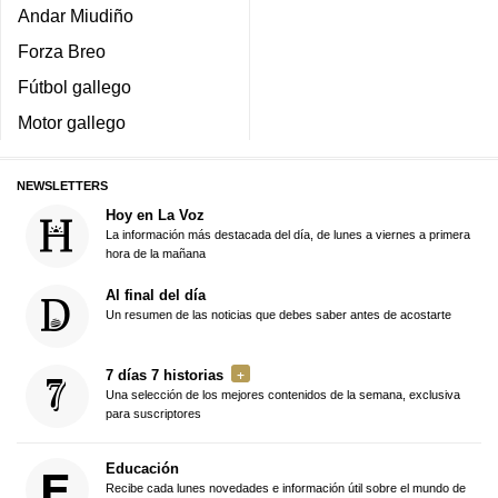
Andar Miudiño
Forza Breo
Fútbol gallego
Motor gallego
NEWSLETTERS
Hoy en La Voz
La información más destacada del día, de lunes a viernes a primera
hora de la mañana
Al final del día
Un resumen de las noticias que debes saber antes de acostarte
7 días 7 historias
Una selección de los mejores contenidos de la semana, exclusiva
para suscriptores
Educación
Recibe cada lunes novedades e información útil sobre el mundo de