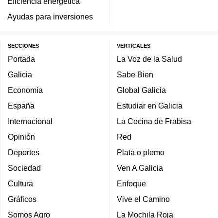
Eficiencia energética
Ayudas para inversiones
SECCIONES
VERTICALES
Portada
La Voz de la Salud
Galicia
Sabe Bien
Economía
Global Galicia
España
Estudiar en Galicia
Internacional
La Cocina de Frabisa
Opinión
Red
Deportes
Plata o plomo
Sociedad
Ven A Galicia
Cultura
Enfoque
Gráficos
Vive el Camino
Somos Agro
La Mochila Roja