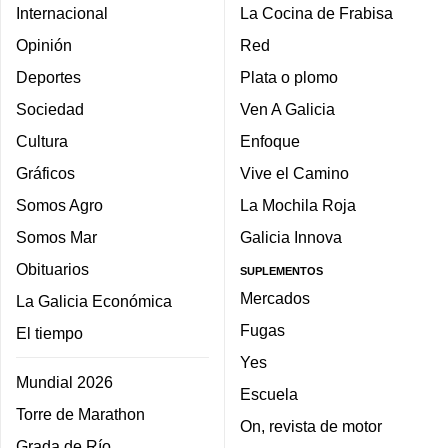
Internacional
La Cocina de Frabisa
Opinión
Red
Deportes
Plata o plomo
Sociedad
Ven A Galicia
Cultura
Enfoque
Gráficos
Vive el Camino
Somos Agro
La Mochila Roja
Somos Mar
Galicia Innova
Obituarios
SUPLEMENTOS
Mercados
La Galicia Económica
Fugas
El tiempo
Yes
Mundial 2026
Escuela
Torre de Marathon
On, revista de motor
Grada de Río