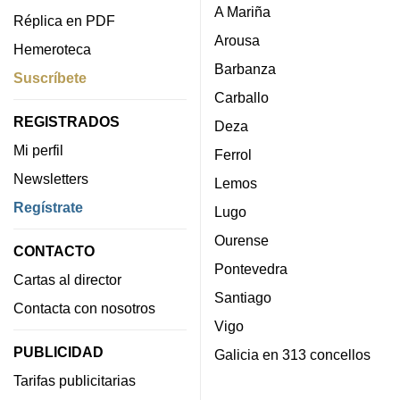
A Mariña
Réplica en PDF
Arousa
Hemeroteca
Barbanza
Suscríbete
Carballo
REGISTRADOS
Deza
Mi perfil
Ferrol
Newsletters
Lemos
Regístrate
Lugo
Ourense
CONTACTO
Pontevedra
Cartas al director
Santiago
Contacta con nosotros
Vigo
PUBLICIDAD
Galicia en 313 concellos
Tarifas publicitarias