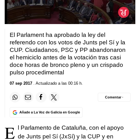
0
seconds
El Parlament ha aprobado la ley del
of
1
referendo con los votos de Junts pel Sí y la
minute,
CUP. Ciudadanos, PSC y PP abandonaron
41
seconds
el hemiciclo antes de la votación tras casi
doce horas de bronco pleno y un crispado
pulso procedimental
07 sep 2017
. Actualizado a las 00:16 h.
Comentar ·
Añade a La Voz de Galicia en Google
E
l Parlamento de Cataluña, con el apoyo
de Junts pel Sí (JxSí) y la CUP y en