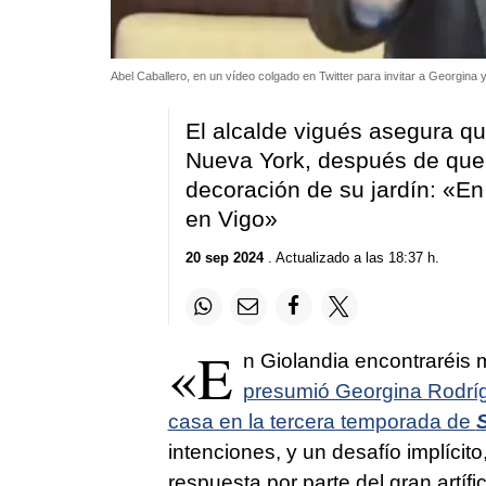
Abel Caballero, en un vídeo colgado en Twitter para invitar a Georgina 
El alcalde vigués asegura qu
Nueva York, después de qu
decoración de su jardín: «En
en Vigo»
20 sep 2024
. Actualizado a las 18:37 h.
«E
n Giolandia encontraréis 
presumió Georgina Rodrígu
casa en la tercera temporada de
intenciones, y un desafío implícit
respuesta por parte del gran artí