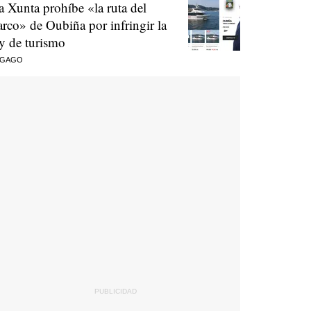
a Xunta prohíbe «la ruta del
arco» de Oubiña por infringir la
ey de turismo
 GAGO