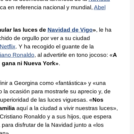
ica en referencia nacional y mundial,
Abel
ular las luces de
Navidad de Vigo
»
, le ha
hido de orgullo por ver a su ciudad
Netflix
. Y ha recogido el guante de la
tiano Ronaldo
, al advertirle en tono jocoso: «
A
e gana ni Nueva York»
.
inir a Georgina como «fantástica» y «una
 la ocasión para mostrarle su aprecio y, de
uperioridad de las luces viguesas. «
Nos
amilia
aquí a la ciudad a vivir nuestras luces»,
 Cristiano Ronaldo y a sus hijos, que espera
para disfrutar de la Navidad junto a «los
an».