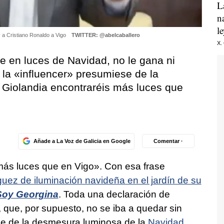
L
n
l
y a Cristiano Ronaldo a Vigo
TWITTER: @abelcaballero
X.
e en luces de Navidad, no le gana ni
e
la «influencer» presumiese de la
 Giolandia encontraréis más luces que
Añade a La Voz de Galicia en Google
Comentar ·
más luces que en Vigo». Con esa frase
ez de iluminación navideña en el jardín de su
Soy Georgina
. Toda una declaración de
o, que, por supuesto, no se iba a quedar sin
fice de la desmesura luminosa de la
Navidad