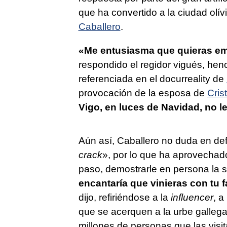
que ha convertido a la ciudad olív
Caballero
.
«Me entusiasma que quieras em
respondido el regidor vigués, henc
referenciada en el docurreality de
provocación de la esposa de
Cris
Vigo, en luces de Navidad, no l
Aún así, Caballero no duda en def
crack
», por lo que ha aprovechado
paso, demostrarle en persona la s
encantaría que vinieras con tu f
dijo, refiriéndose a la
influencer
, a
que se acerquen a la urbe gallega 
millones de personas que las visit