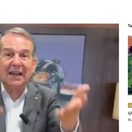
Ta
q
AL