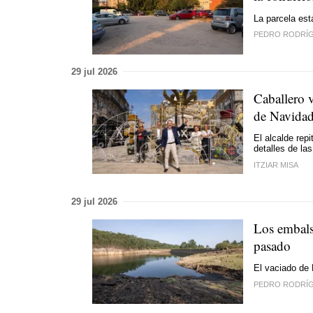
La parcela est
PEDRO RODRÍ
29 jul 2026
Caballero v
de Navida
El alcalde rep
detalles de las
ITZIAR MISA
29 jul 2026
Los embals
pasado
El vaciado de 
PEDRO RODRÍ