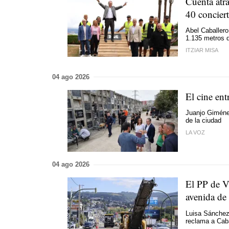
Cuenta atrá
40 concier
Abel Caballero
1.135 metros d
ITZIAR MISA
04 ago 2026
El cine ent
Juanjo Giméne
de la ciudad
LA VOZ
04 ago 2026
El PP de V
avenida de
Luisa Sánchez 
reclama a Caba