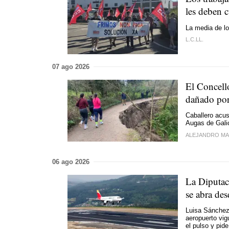
les deben 
La media de lo
L.C.LL.
07 ago 2026
El Concell
dañado por
Caballero acus
Augas de Galic
ALEJANDRO MA
06 ago 2026
La Diputac
se abra de
Luisa Sánchez 
aeropuerto vig
el pulso y pid