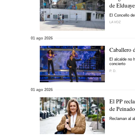
de Elduay
El Concello d
LA VOZ
01 ago 2026
Caballero 
El alcalde no 
concierto
P. D.
01 ago 2026
El PP recla
de Peinado
Reclaman al al