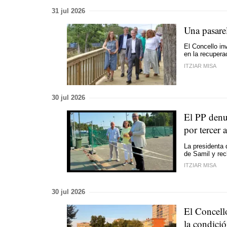
31 jul 2026
Una pasare
El Concello inv
en la recupera
ITZIAR MISA
30 jul 2026
El PP denun
por tercer 
La presidenta 
de Samil y rec
ITZIAR MISA
30 jul 2026
El Concello
la condició