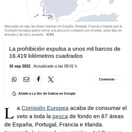
Marcadas en rojo, las áreas marinas de España, Portugal, Francia e Irlanda que la
Comisión Europea quiere cerrar a la pesca en contacto con el fondo, artes fijas de
anzuelo y de red y arrastre
ICES
La prohibición expulsa a unos mil barcos de
16.419 kilómetros cuadrados
16 sep 2022
. Actualizado a las 09:01 h.
Comentar ·
Añade a La Voz de Galicia en Google
L
a
Comisión Europea
acaba de consumar el
veto a toda la
pesca
de fondo en 87 áreas
de España, Portugal, Francia e Irlanda.