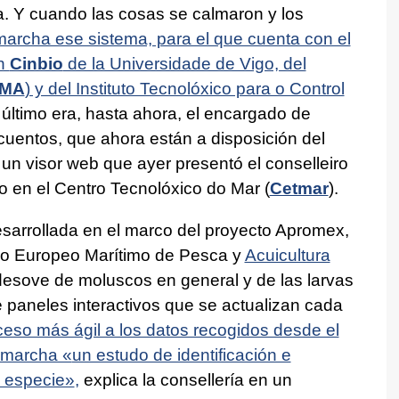
a. Y cuando las cosas se calmaron y los
marcha ese sistema, para el que cuenta con el
ón
Cinbio
de la Universidade de Vigo, del
IMA
) y del Instituto Tecnolóxico para o Control
último era, hasta ahora, el encargado de
ecuentos, que ahora están a disposición del
 un visor web que ayer presentó el conselleiro
to en el Centro Tecnolóxico do Mar (
Cetmar
).
esarrollada en el marco del proyecto Apromex,
do Europeo Marítimo de Pesca y
Acuicultura
 desove de moluscos en general y de las larvas
te paneles interactivos que se actualizan cada
ceso más ágil a los datos recogidos desde el
 marcha «
un estudo de identificación e
a especie»
,
explica la consellería en un