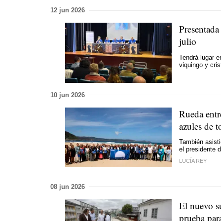
12 jun 2026
Presentada
julio
Tendrá lugar 
viquingo y cris
10 jun 2026
Rueda entre
azules de t
También asisti
el presidente 
LUCÍA REY
08 jun 2026
El nuevo s
prueba para