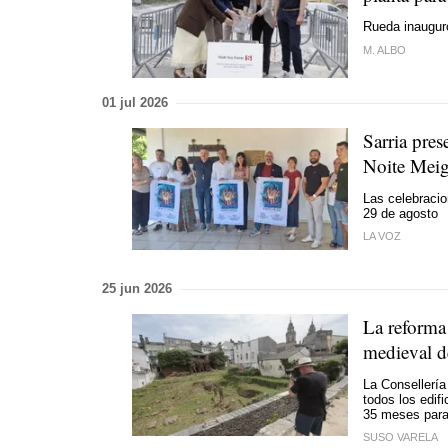
Rueda inauguró
M. ALBO
01 jul 2026
Sarria pres
Noite Mei
Las celebracio
29 de agosto
LA VOZ
25 jun 2026
La reforma
medieval d
La Consellería
todos los edif
35 meses para
SUSO VARELA