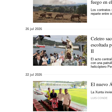
fuego en el
Los contratos 
reparte entre 
26 jul 2026
Celeiro sa
escoltada p
II
El acto centra
con una patrul
helicóptero Pe
22 jul 2026
El nuevo Á
La Xunta invier
LUIS CONDE