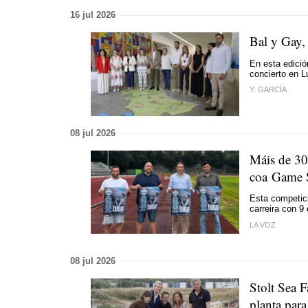
16 jul 2026
Bal y Gay,
En esta edició
concierto en L
Y. GARCÍA
08 jul 2026
Máis de 30
coa Game S
Esta competici
carreira con 9
LA VOZ
08 jul 2026
Stolt Sea 
planta para