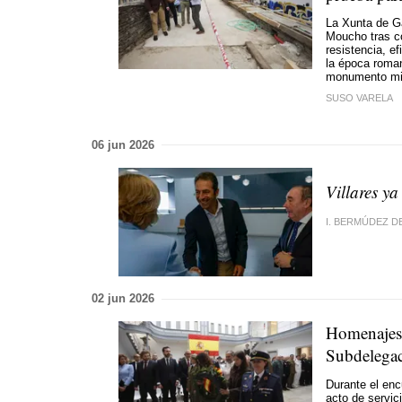
La Xunta de Gal
Moucho tras co
resistencia, e
la época roman
monumento mil
SUSO VARELA
06 jun 2026
Villares ya
I. BERMÚDEZ D
02 jun 2026
Homenajes,
Subdelegac
Durante el enc
acto de servic