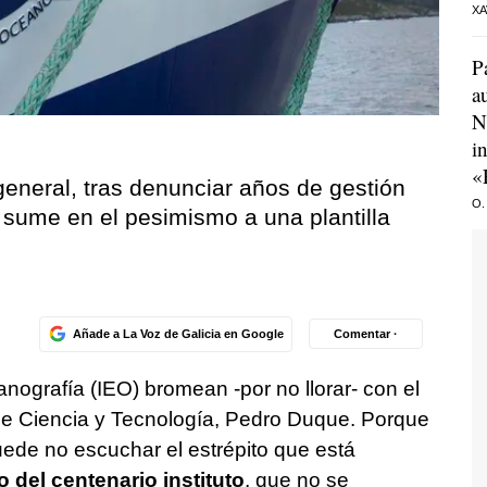
XA
P
a
N
i
«
general, tras denunciar años de gestión
O.
sume en el pesimismo a una plantilla
Añade a La Voz de Galicia en Google
Comentar ·
anografía (IEO) bromean -por no llorar- con el
de Ciencia y Tecnología, Pedro Duque. Porque
uede no escuchar el estrépito que está
del centenario instituto
, que no se