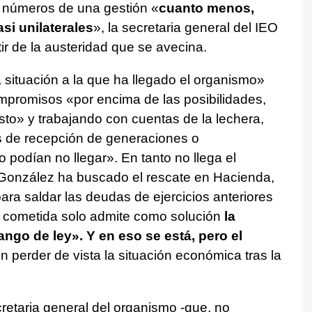
os números de una gestión «
cuanto menos,
si unilaterales
», la secretaria general del IEO
tir de la austeridad que se avecina.
situación a la que ha llegado el organismo»
mpromisos «por encima de las posibilidades,
asto» y trabajando con cuentas de la lechera,
s de recepción de generaciones o
o podían no llegar». En tanto no llega el
 González ha buscado el rescate en Hacienda,
para saldar las deudas de ejercicios anteriores
ón cometida solo admite como solución
la
go de ley». Y en eso se está, pero el
in perder de vista la situación económica tras la
cretaria general del organismo -que, no