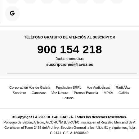
TELÉFONO GRATUITO DE ATENCIÓN AL SUSCRIPTOR
900 154 218
Dudas o consultas
suscripciones@lavoz.es
Corporación Voz de Galicia
Fundación SRFL
Voz Audiovisual
RadioVoz
Sondaxe
Canalvoz
Voz Natura
Prensa-Escuela
MPXA
Galicia
Editorial
© Copyright LA VOZ DE GALICIA S.A. Todos los derechos reservados.
Polígono de Sabón, Arteixo, A CORUÑA (ESPAÑA) Inscrita en el Registro Mercantil de A
Coruña en el Tomo 2438 del Archivo, Sección General, a los folios 91 y siguientes, hoja
C-2141. CIF: A-15000649.