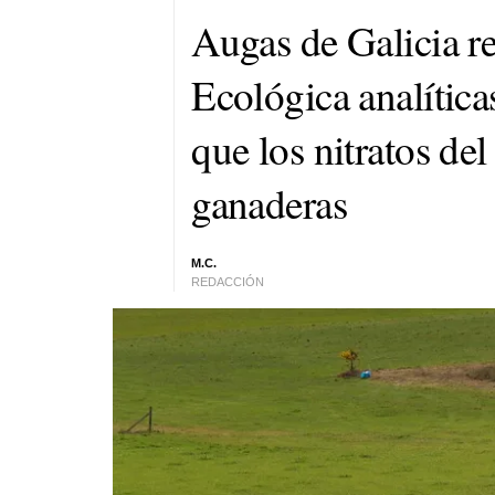
Augas de Galicia r
Ecológica analític
que los nitratos de
ganaderas
M.C.
REDACCIÓN