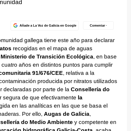
omunidad
Añade a La Voz de Galicia en Google
Comentar ·
omunidad gallega tiene este año para declarar
ratos
recogidas en el mapa de aguas
l
Ministerio de Transición Ecológica
, en base
e cuatro años en distintos puntos para cumplir
 comunitaria 91/676/CEE
, relativa a la
contaminación producida por nitratos utilizados
er declaradas por parte de la
Consellería do
ar segura de que efectivamente
la
ida en las analíticas en las que se basa el
aderas. Por ello,
Augas de Galicia
,
sellería do Medio Ambiente
y competente en
rcación hidrográfica Galicia-Costa
, acaba