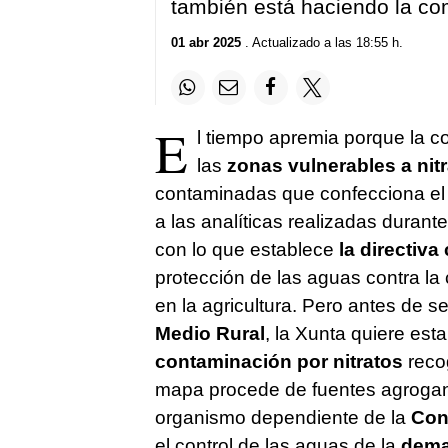
también está haciendo la c
01 abr 2025
. Actualizado a las 18:55 h.
E
l tiempo apremia porque la c
las
zonas vulnerables a nit
contaminadas que confecciona e
a las analíticas realizadas durant
con lo que establece
la directiva
protección de las aguas contra la 
en la agricultura. Pero antes de s
Medio Rural
, la Xunta quiere est
contaminación por nitratos
recog
mapa procede de fuentes agrogan
organismo dependiente de la
Con
el control de las aguas de la
dema