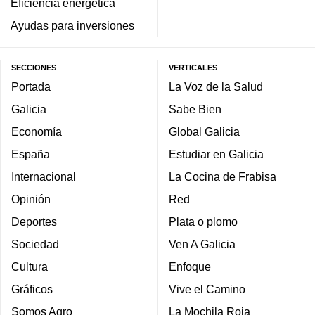
Eficiencia energética
Ayudas para inversiones
SECCIONES
VERTICALES
Portada
La Voz de la Salud
Galicia
Sabe Bien
Economía
Global Galicia
España
Estudiar en Galicia
Internacional
La Cocina de Frabisa
Opinión
Red
Deportes
Plata o plomo
Sociedad
Ven A Galicia
Cultura
Enfoque
Gráficos
Vive el Camino
Somos Agro
La Mochila Roja