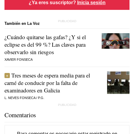
¿Ya eres suscriptor?
Inicia sesión
También en La Voz
¿Cuándo quitarse las gafas? ¿Y si el
eclipse es del 99 %? Las claves para
observarlo sin riesgos
XAVIER FONSECA
Tres meses de espera media para el
carné de conducir por la falta de
examinadores en Galicia
L. NEVES FONSECA
/
P.G.
Comentarios
Para comentar es necesario
estar registrado
en