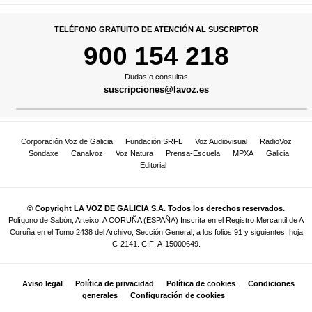
TELÉFONO GRATUITO DE ATENCIÓN AL SUSCRIPTOR
900 154 218
Dudas o consultas
suscripciones@lavoz.es
Corporación Voz de Galicia
Fundación SRFL
Voz Audiovisual
RadioVoz
Sondaxe
Canalvoz
Voz Natura
Prensa-Escuela
MPXA
Galicia
Editorial
© Copyright LA VOZ DE GALICIA S.A. Todos los derechos reservados.
Polígono de Sabón, Arteixo, A CORUÑA (ESPAÑA) Inscrita en el Registro Mercantil de A
Coruña en el Tomo 2438 del Archivo, Sección General, a los folios 91 y siguientes, hoja
C-2141. CIF: A-15000649.
Aviso legal
Política de privacidad
Política de cookies
Condiciones
generales
Configuración de cookies