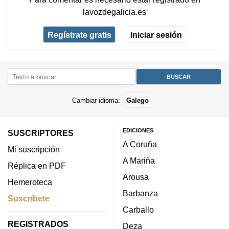
lavozdegalicia.es
Regístrate gratis
Iniciar sesión
Cambiar idioma:
Galego
EDICIONES
SUSCRIPTORES
A Coruña
Mi suscripción
A Mariña
Réplica en PDF
Arousa
Hemeroteca
Barbanza
Suscríbete
Carballo
REGISTRADOS
Deza