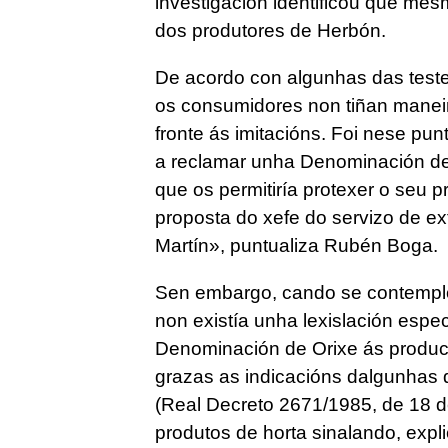
investigación identificou que me
dos produtores de Herbón.
De acordo con algunhas das teste
os consumidores non tiñan maneir
fronte ás imitacións. Foi nese p
a reclamar unha Denominación de
que os permitiría protexer o seu 
proposta do xefe do servizo de ext
Martín», puntualiza Rubén Boga.
Sen embargo, cando se contemplou
non existía unha lexislación espe
Denominación de Orixe ás produción
grazas as indicacións dalgunhas d
(Real Decreto 2671/1985, de 18 
produtos de horta sinalando, expli