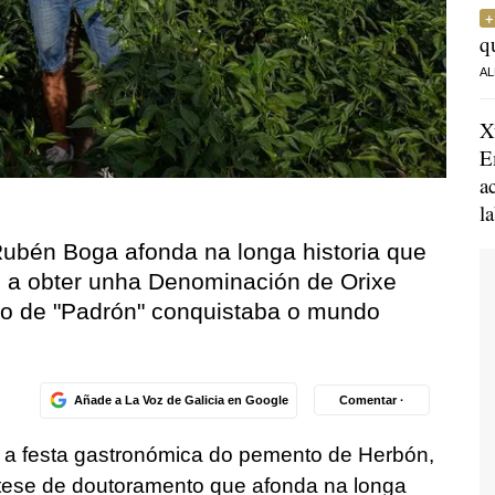
q
AL
X
E
a
l
ubén Boga afonda na longa historia que
 a obter unha Denominación de Orixe
to de "Padrón" conquistaba o mundo
Añade a La Voz de Galicia en Google
Comentar ·
 a festa gastronómica do pemento de Herbón,
 tese de doutoramento que afonda na longa