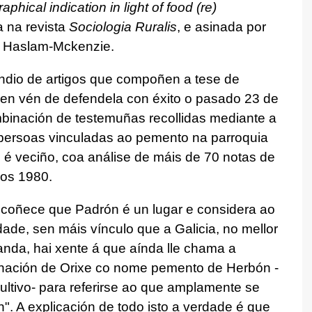
phical indication in light of food (re)
 na revista
Sociologia Ruralis
,
e asinada por
 Haslam-Mckenzie.
ndio de artigos que compoñen a tese de
n vén de defendela con éxito o pasado 23 de
binación de testemuñas recollidas mediante a
n persoas vinculadas ao pemento na parroquia
é veciño, coa análise de máis de 70 notas de
os 1980.
scoñece que Padrón é un lugar e considera ao
de, sen máis vínculo que a Galicia, no mellor
anda, hai xente á que aínda lle chama a
nación de Orixe co nome pemento de Herbón -
cultivo- para referirse ao que amplamente se
 A explicación de todo isto a verdade é que