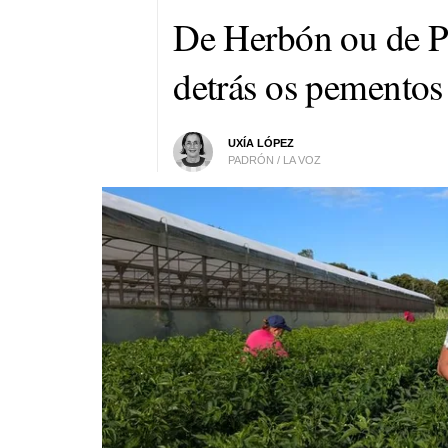
De Herbón ou de Pa
detrás os pementos
UXÍA LÓPEZ
PADRÓN / LA VOZ