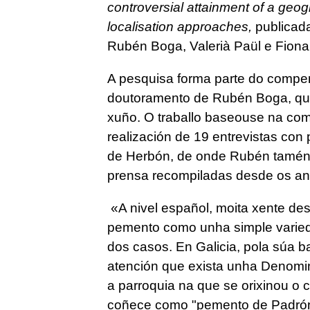
controversial attainment of a geogra
localisation approaches,
publicada
Rubén Boga, Valerià Paül
e
Fiona
A pesquisa forma parte do compe
doutoramento de Rubén Boga, que
xuño. O traballo baseouse na com
realización de 19 entrevistas co
de Herbón, de onde Rubén tamén 
prensa recompiladas desde os an
«A nivel español, moita xente de
pemento como unha simple varieda
dos casos. En Galicia, pola súa b
atención que exista unha Denomi
a parroquia na que se orixinou o 
coñece como "pemento de Padrón".