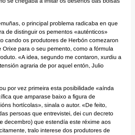
smo se chegaba a imitar os deseños das bolsas
muñas, o principal problema radicaba en que
a de distinguir os pementos «auténticos»
unto cando os produtores de Herbón comezaron
 Orixe para o seu pemento, como a fórmula
produto. «A idea, segundo me contaron, xurdiu a
ensión agraria de por aquel entón, Julio
 por vez primeira esta posibilidade «aínda
cífica que amparase baixo a figura de
s hortícolas», sinala o autor. «De feito,
as persoas que entrevistei, dei cun decreto
de decembro) que estendía este réxime aos
citamente, tralo interese dos produtores de