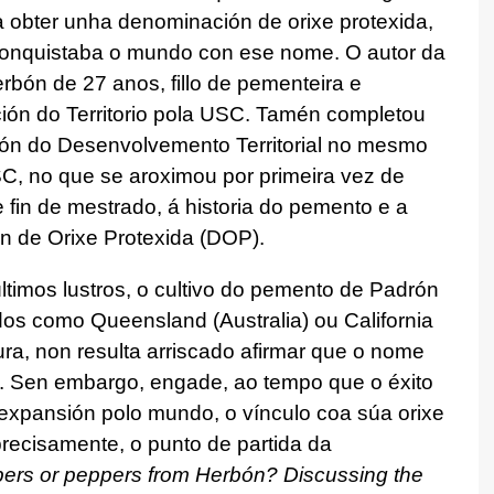
 a obter unha denominación de orixe protexida,
conquistaba o mundo con ese nome. O autor da
erbón de 27 anos, fillo de pementeira e
ión do Territorio pola USC. Tamén completou
tión do Desenvolvemento Territorial no mesmo
, no que se aroximou por primeira vez de
 fin de mestrado, á historia do pemento e a
 de Orixe Protexida (DOP).
timos lustros, o cultivo do pemento de Padrón
ados como
Queensland
(Australia) ou California
ra, non resulta arriscado afirmar que o nome
al. Sen embargo, engade, ao tempo que o éxito
 expansión polo mundo, o vínculo coa súa orixe
precisamente, o punto de partida da
rs or peppers from Herbón? Discussing the