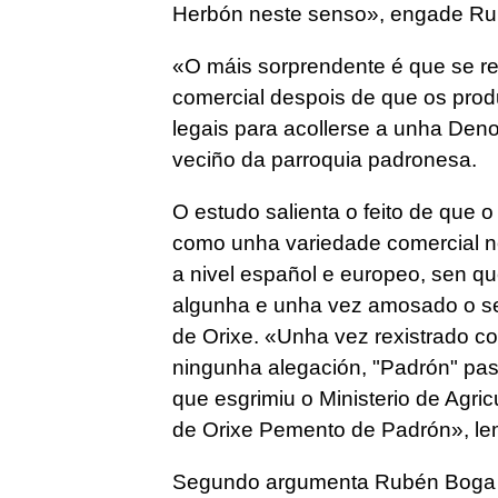
Herbón neste senso», engade Ru
«O máis sorprendente é que se r
comercial despois de que os produ
legais para acollerse a unha Den
veciño da parroquia padronesa.
O estudo salienta o feito de que 
como unha variedade comercial no
a nivel español e europeo, sen q
algunha e unha vez amosado o se
de Orixe. «Unha vez rexistrado c
ningunha alegación, "Padrón" pas
que esgrimiu o Ministerio de Agric
de Orixe Pemento de Padrón», lem
Segundo argumenta Rubén Boga n