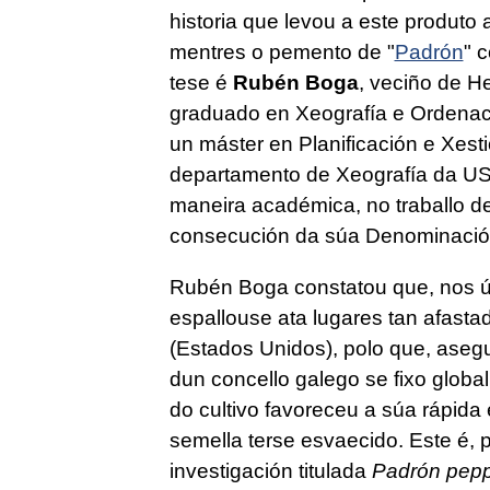
historia que levou a este produto
mentres o pemento de "
Padrón
" 
tese é
Rubén Boga
, veciño de H
graduado en Xeografía e Ordenac
un máster en Planificación e Xes
departamento de Xeografía da USC
maneira académica, no traballo de
consecución da súa Denominación
Rubén Boga constatou que, nos úl
espallouse ata lugares tan afast
(Estados Unidos), polo que, asegu
dun concello galego se fixo glob
do cultivo favoreceu a súa rápida
semella terse esvaecido. Este é, 
investigación titulada
Padrón peppe