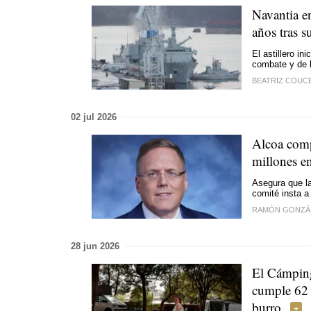
Navantia en
años tras s
El astillero in
combate y de l
BEATRIZ COUC
02 jul 2026
Alcoa comp
millones en
Asegura que la
comité insta a
RAMÓN GONZÁ
28 jun 2026
El Cámping
cumple 62 
burro