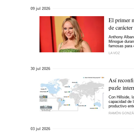
09 jul 2026
El primer m
de carácte
Anthony Albane
Minogue durant
famosas para e
LA VOZ
30 jul 2026
Así reconfi
puzle inte
Con Hillside, l
capacidad de 
productivo ent
RAMÓN GONZÁ
03 jul 2026