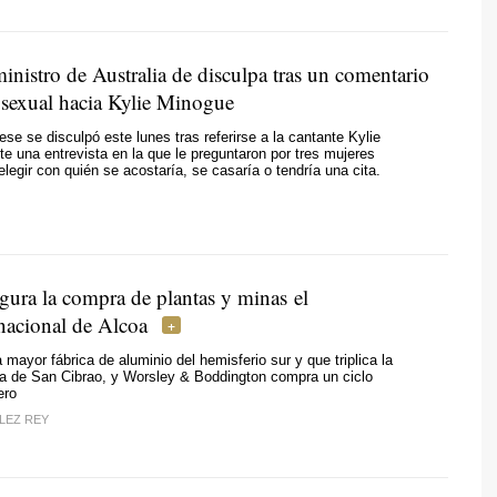
inistro de Australia de disculpa tras un comentario
r sexual hacia Kylie Minogue
se se disculpó este lunes tras referirse a la cantante Kylie
e una entrevista en la que le preguntaron por tres mujeres
legir con quién se acostaría, se casaría o tendría una cita.
gura la compra de plantas y minas el
rnacional de Alcoa
a mayor fábrica de aluminio del hemisferio sur y que triplica la
la de San Cibrao, y Worsley & Boddington compra un ciclo
ero
LEZ REY