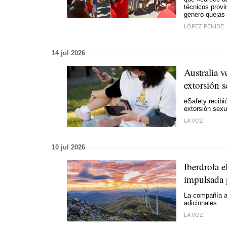
técnicos provi
generó quejas 
LÓPEZ PENIDE
14 jul 2026
Australia v
extorsión s
eSafety recibi
extorsión sexu
LA VOZ
10 jul 2026
Iberdrola e
impulsada 
La compañía a
adicionales
LA VOZ