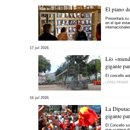
El piano d
Presentará su 
en el que esta
internacionales
17 jul 2026
Lío «mundi
gigante par
El concello au
LÓPEZ PENIDE
16 jul 2026
La Diputac
gigante par
El Concello so
que «carece d