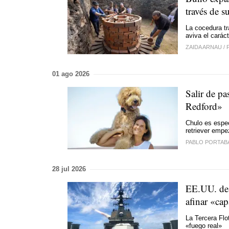
través de su
La cocedura tr
aviva el caráct
ZAIDA ARNAU
/
P
01 ago 2026
Salir de pa
Redford»
Chulo es espec
retriever empe
PABLO PORTAB
28 jul 2026
EE.UU. dest
afinar «ca
La Tercera Flo
«fuego real»