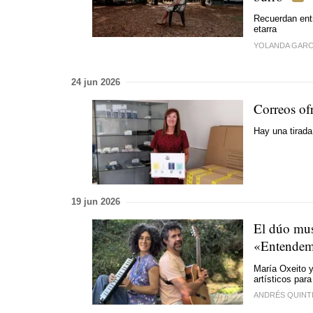
Recuerdan ent
etarra
YOLANDA GARC
24 jun 2026
Correos ofr
Hay una tirada
19 jun 2026
El dúo mus
«Entendem
María Oxeito y
artísticos par
ANDRÉS QUINT