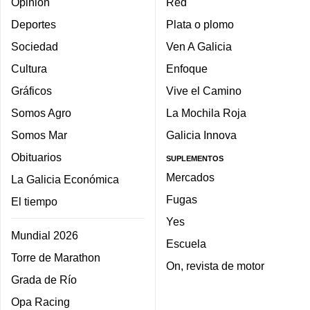
Opinión
Red
Deportes
Plata o plomo
Sociedad
Ven A Galicia
Cultura
Enfoque
Gráficos
Vive el Camino
Somos Agro
La Mochila Roja
Somos Mar
Galicia Innova
Obituarios
SUPLEMENTOS
Mercados
La Galicia Económica
Fugas
El tiempo
Yes
Mundial 2026
Escuela
Torre de Marathon
On, revista de motor
Grada de Río
Opa Racing